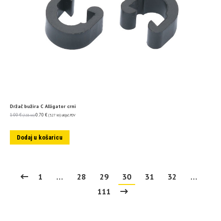
Držač bužira C Alligator crni
1.00
€
0.70
€
(7.53 kn)
(5.27 kn)
uključ. PDV
Dodaj u košaricu
1
…
28
29
30
31
32
…
111