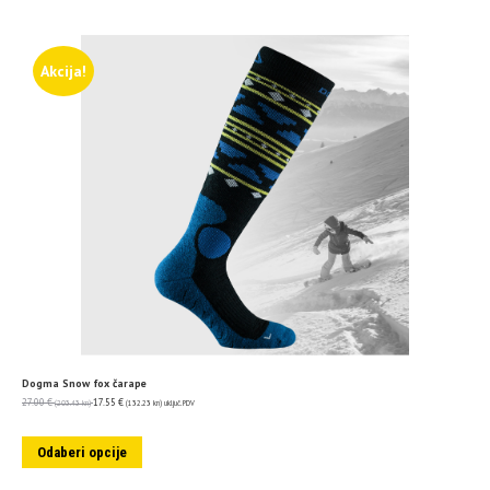
Akcija!
Dogma Snow fox čarape
27.00
€
17.55
€
(203.43 kn)
(132.23 kn)
uključ. PDV
Odaberi opcije