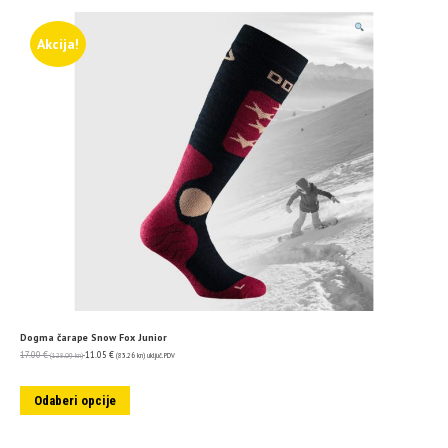
Akcija!
Dogma čarape Snow Fox Junior
17.00
€
11.05
€
(128.09 kn)
(83.26 kn)
uključ. PDV
Odaberi opcije