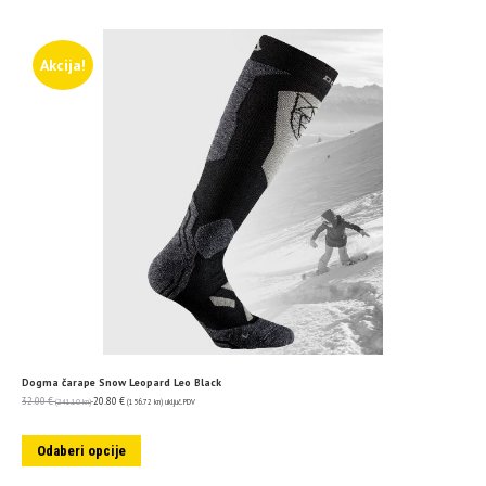
Akcija!
Dogma čarape Snow Leopard Leo Black
32.00
€
20.80
€
(241.10 kn)
(156.72 kn)
uključ. PDV
Odaberi opcije