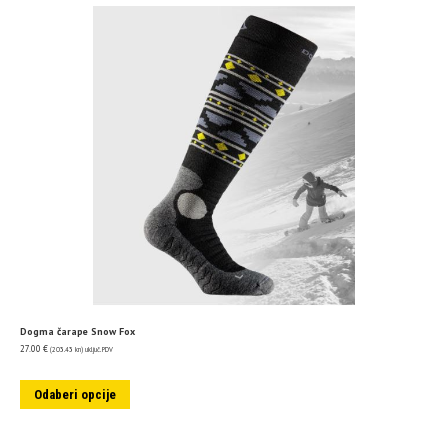
Dogma čarape Snow Fox
27.00
€
(203.43 kn)
uključ. PDV
Odaberi opcije