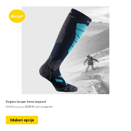
Akcija!
Dogma čarape Snow Leopard
32.00
€
20.80
€
(241.10 kn)
(156.72 kn)
uključ. PDV
Odaberi opcije