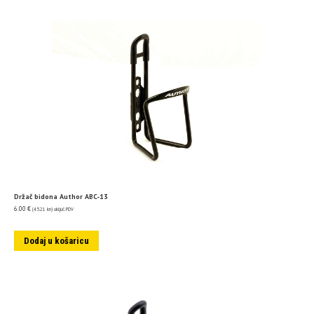
Držač bidona Author ABC-13
6.00
€
(45.21 kn)
uključ. PDV
Dodaj u košaricu