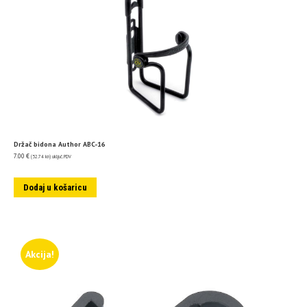
Držač bidona Author ABC-16
7.00
€
(52.74 kn)
uključ. PDV
Dodaj u košaricu
Akcija!