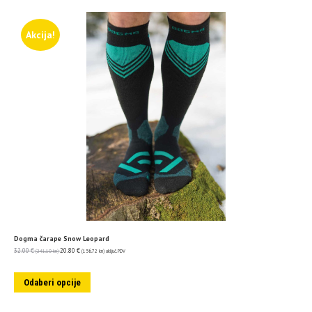
Akcija!
Dogma čarape Snow Leopard
32.00
€
20.80
€
(241.10 kn)
(156.72 kn)
uključ. PDV
Odaberi opcije