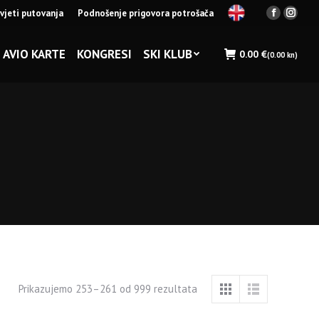
vjeti putovanja
Podnošenje prigovora potrošača
Facebook
Insta
page
page
opens
opens
AVIO KARTE
KONGRESI
SKI KLUB
0.00
€
(0.00 kn)
in
in
new
new
window
wind
Prikazujemo 253–261 od 999 rezultata