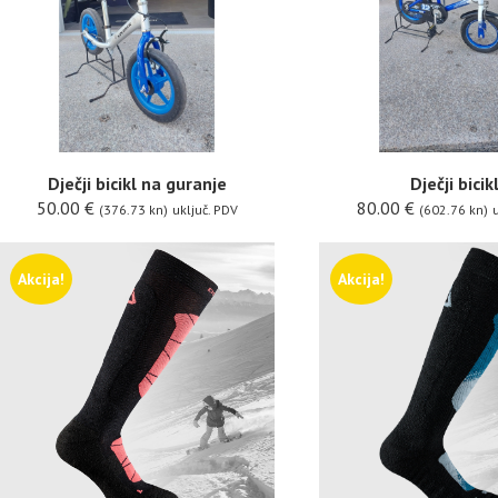
Dječji bicikl na guranje
Dječji bicikl
50.00
€
80.00
€
(376.73 kn)
uključ. PDV
(602.76 kn)
u
Akcija!
Akcija!