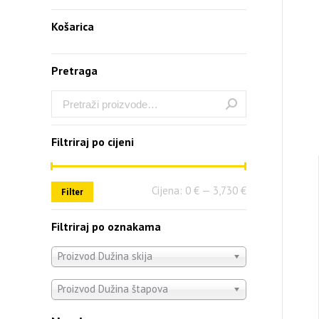
Košarica
Pretraga
Filtriraj po cijeni
Cijena:
0 €
—
3,730 €
Filter
Filtriraj po oznakama
Proizvod Dužina skija
Proizvod Dužina štapova