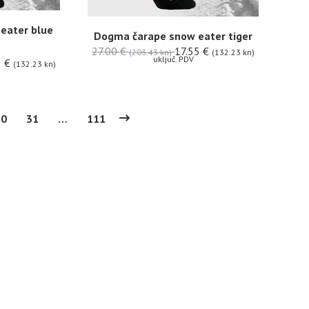
eater blue
Dogma čarape snow eater tiger
27.00
€
17.55
€
(203.43 kn)
(132.23 kn)
uključ. PDV
5
€
(132.23 kn)
30
31
…
111