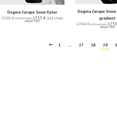
Dogma čarape Snow 
Dogma čarape Snow Eater
27.00
€
17.55
€
gradient
(203.43 kn)
(132.23 kn)
uključ. PDV
27.00
€
17.5
(203.43 kn)
uključ. PDV
1
…
27
28
29