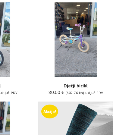
l
Dječji bicikl
80.00
€
uključ. PDV
(602.76 kn)
uključ. PDV
Akcija!