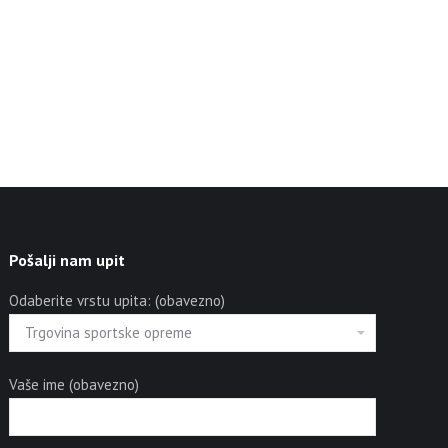
Pošalji nam upit
Odaberite vrstu upita: (obavezno)
Vaše ime (obavezno)