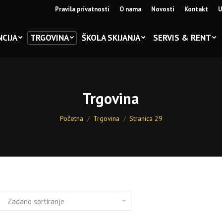
Pravila privatnosti
O nama
Novosti
Kontakt
U
CIJA
TRGOVINA
ŠKOLA SKIJANJA
SERVIS & RENT
Trgovina
You are here:
Početna
Trgovina
Stranica 29