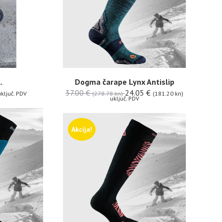
.
Dogma čarape Lynx Antislip
37.00
€
24.05
€
ključ. PDV
(278.78 kn)
(181.20 kn)
uključ. PDV
Akcija!