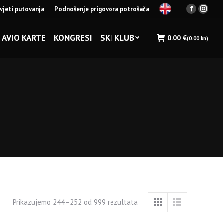
vjeti putovanja
Podnošenje prigovora potrošača
Facebook
Insta
page
page
opens
opens
AVIO KARTE
KONGRESI
SKI KLUB
0.00
€
(0.00 kn)
in
in
new
new
window
wind
Prikazujemo 244–252 od 999 rezultata