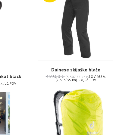
Dainese skijaške hlače
439.00
€
307.30
€
akat black
(3,307.65 kn)
(2,315.35 kn)
uključ. PDV
ključ. PDV