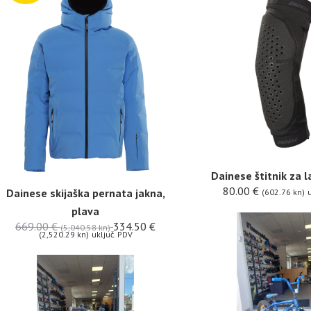
Dainese štitnik za l
80.00
€
Dainese skijaška pernata jakna,
(602.76 kn)
u
plava
669.00
€
334.50
€
(5,040.58 kn)
(2,520.29 kn)
uključ. PDV