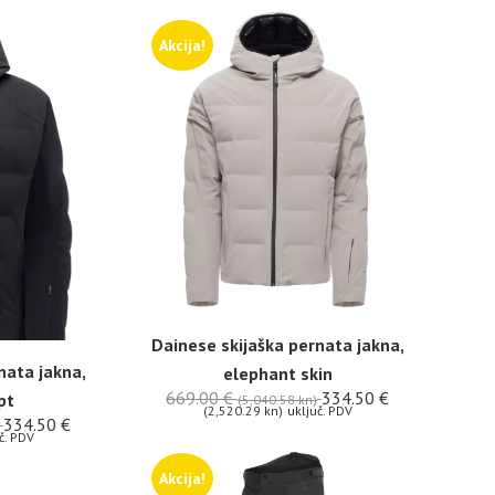
Akcija!
Dainese skijaška pernata jakna,
nata jakna,
elephant skin
669.00
€
334.50
€
pt
(5,040.58 kn)
(2,520.29 kn)
uključ. PDV
334.50
€
č. PDV
Akcija!