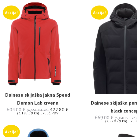
Akcija!
Akcija!
Dainese skijaška jakna Speed
Demon Lab crvena
Dainese skijaška per
604.00
€
422.80
€
(4,550.84 kn)
black conce
(3,185.59 kn)
uključ. PDV
669.00
€
(5,040.58 kn)
(2,520.29 kn)
uklju
Akcija!