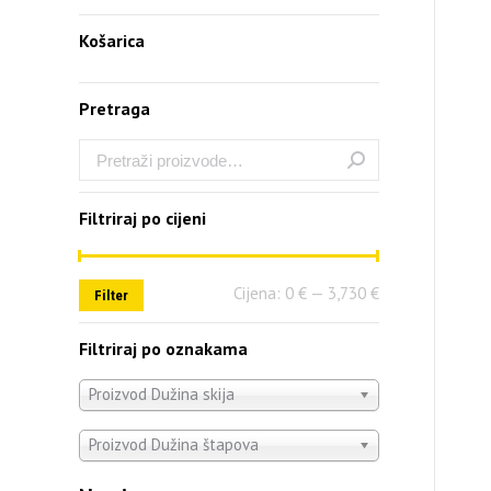
Košarica
Pretraga
Filtriraj po cijeni
Cijena:
0 €
—
3,730 €
Filter
Filtriraj po oznakama
Proizvod Dužina skija
Proizvod Dužina štapova