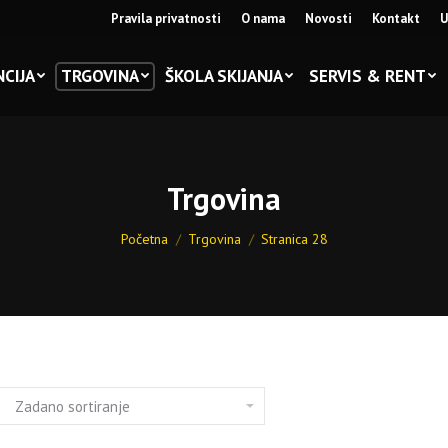
Pravila privatnosti
O nama
Novosti
Kontakt
U
CIJA
TRGOVINA
ŠKOLA SKIJANJA
SERVIS & RENT
Trgovina
You are here:
Početna
Trgovina
Stranica 28