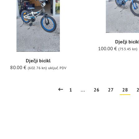
Dječji bicik
100.00
€
(753.45 kn)
Dječji bicikl
80.00
€
(602.76 kn)
uključ. PDV
1
…
26
27
28