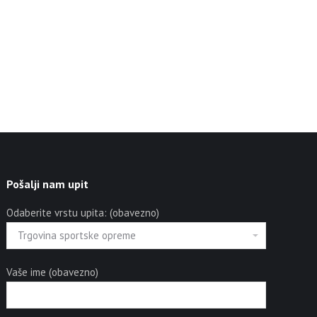
Pošalji nam upit
Odaberite vrstu upita: (obavezno)
Vaše ime (obavezno)