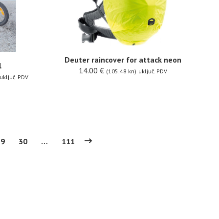
Deuter raincover for attack neon
l
14.00
€
(105.48 kn)
uključ. PDV
uključ. PDV
29
30
…
111