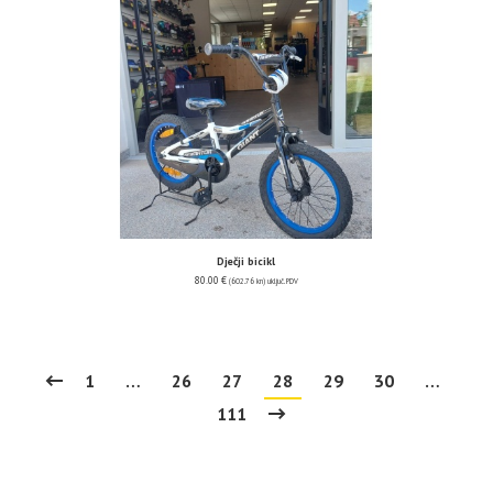
Dječji bicikl
80.00
€
(602.76 kn)
uključ. PDV
1
…
26
27
28
29
30
…
111