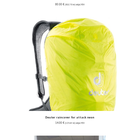
80.00
€
(602.76 kn)
uključ. PDV
Deuter raincover for attack neon
14.00
€
(105.48 kn)
uključ. PDV