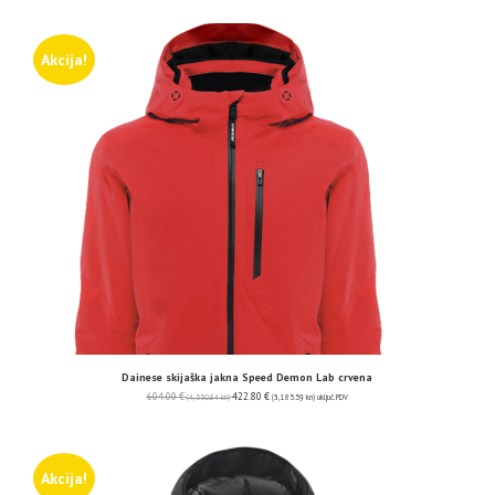
Akcija!
Dainese skijaška jakna Speed Demon Lab crvena
604.00
€
422.80
€
(4,550.84 kn)
(3,185.59 kn)
uključ. PDV
Akcija!