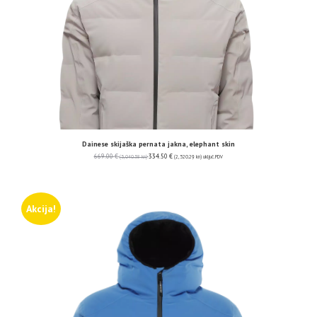
Dainese skijaška pernata jakna, elephant skin
669.00
€
334.50
€
(5,040.58 kn)
(2,520.29 kn)
uključ. PDV
Akcija!