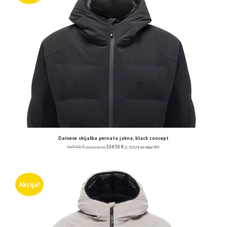
Dainese skijaška pernata jakna, black concept
669.00
€
334.50
€
(5,040.58 kn)
(2,520.29 kn)
uključ. PDV
Akcija!