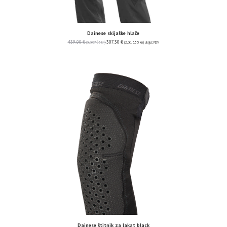
Dainese skijaške hlače
439.00
€
307.30
€
(3,307.65 kn)
(2,315.35 kn)
uključ. PDV
Dainese štitnik za lakat black