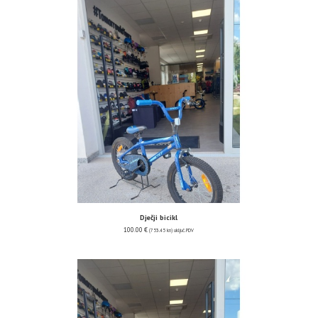
Dječji bicikl
100.00
€
(753.45 kn)
uključ. PDV