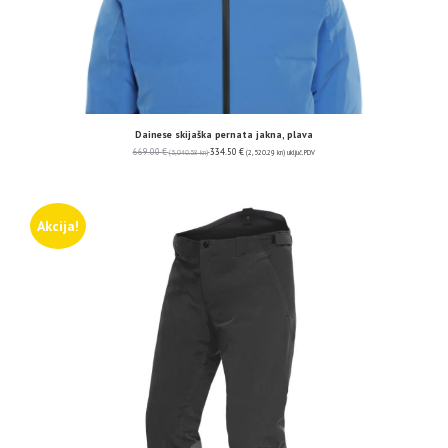
Dainese skijaška pernata jakna, plava
669.00
€
334.50
€
(5,040.58 kn)
(2,520.29 kn)
uključ. PDV
Akcija!