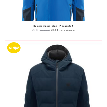
Dainese muška jakna HP Dendrite S
669.00
€
468.30
€
(5,040.58 kn)
(3,528.41 kn)
uključ. PDV
Akcija!