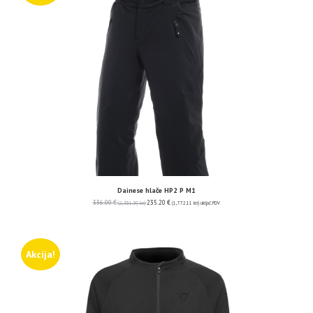
Dainese hlače HP2 P M1
336.00
€
235.20
€
(2,531.59 kn)
(1,772.11 kn)
uključ. PDV
Akcija!