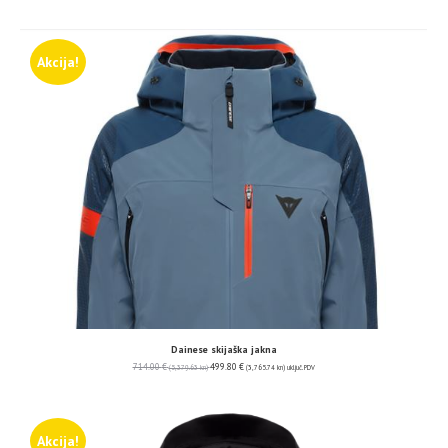
Akcija!
Dainese skijaška jakna
714.00
€
499.80
€
(5,379.63 kn)
(3,765.74 kn)
uključ. PDV
Akcija!