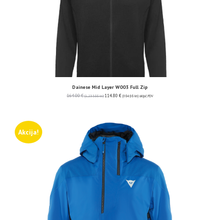
Dainese Mid Layer W003 Full Zip
164.00
€
114.80
€
(1,235.66 kn)
(864.96 kn)
uključ. PDV
Akcija!