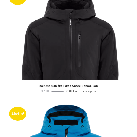
Dainese skijaška jakna Speed Demon Lab
604.00
€
422.80
€
(4,550.84 kn)
(3,185.59 kn)
uključ. PDV
Akcija!