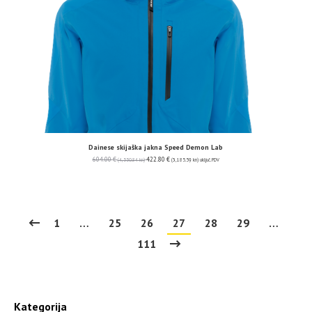
Dainese skijaška jakna Speed Demon Lab
604.00
€
422.80
€
(4,550.84 kn)
(3,185.59 kn)
uključ. PDV
1
…
25
26
27
28
29
…
111
Kategorija