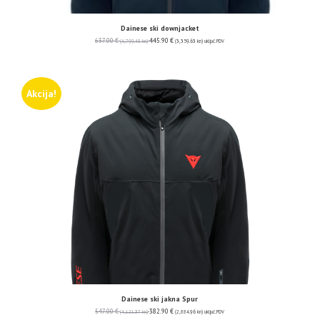
Dainese ski downjacket
637.00
€
445.90
€
(4,799.48 kn)
(3,359.63 kn)
uključ. PDV
Akcija!
Dainese ski jakna Spur
547.00
€
382.90
€
(4,121.37 kn)
(2,884.96 kn)
uključ. PDV