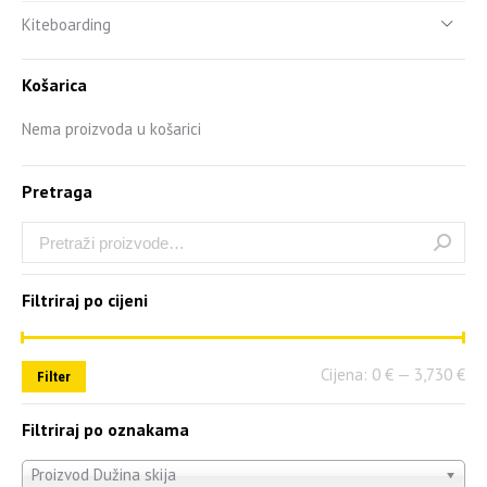
Kiteboarding
Košarica
Nema proizvoda u košarici
Pretraga
Filtriraj po cijeni
Cijena:
0 €
—
3,730 €
Filter
Filtriraj po oznakama
Proizvod Dužina skija