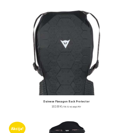
Dainese Flexagon Back Protector
102.00
€
(768.52 kn)
uključ. PDV
Akcija!