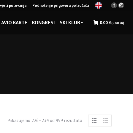
vjeti putovanja
Podnošenje prigovora potrošača
Facebook
Insta
page
page
opens
opens
AVIO KARTE
KONGRESI
SKI KLUB
0.00
€
(0.00 kn)
in
in
new
new
window
wind
Prikazujemo 226–234 od 999 rezultata