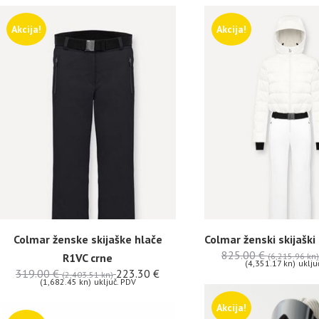
Akcija!
Akcija!
Colmar ženske skijaške hlače
Colmar ženski skijašk
825.00
€
R1VC crne
(6,215.96 kn)
(4,351.17 kn)
uklju
319.00
€
223.30
€
(2,403.51 kn)
(1,682.45 kn)
uključ. PDV
Akcija!