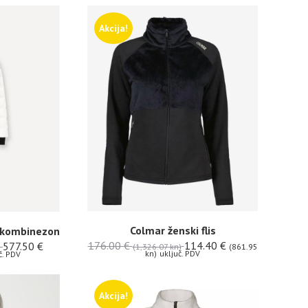
Akcija!
Colmar ženski flis
i kombinezon
176.00
€
114.40
€
577.50
€
(1,326.07 kn)
(861.95
kn)
uključ. PDV
č. PDV
Akcija!