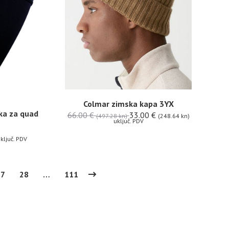
Colmar zimska kapa 3YX
ka za quad
66.00
€
33.00
€
(497.28 kn)
(248.64 kn)
uključ. PDV
ključ. PDV
27
28
…
111