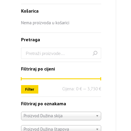
Košarica
Nema proizvoda u košarici
Pretraga
Filtriraj po cijeni
Cijena:
0 €
—
3,730 €
Filter
Filtriraj po oznakama
Proizvod Dužina skija
Proizvod Dužina štapova