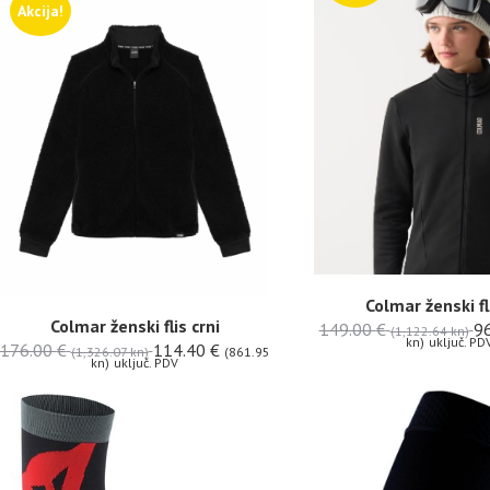
Akcija!
Colmar ženski fl
Colmar ženski flis crni
149.00
€
9
(1,122.64 kn)
kn)
uključ. PD
176.00
€
114.40
€
(1,326.07 kn)
(861.95
kn)
uključ. PDV