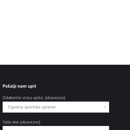
Pošalji nam upit
Odaberite vrstu upita: (obavezno)
Vaše ime (obavezno)