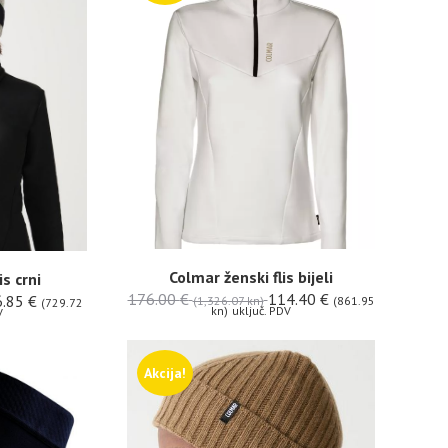
Colmar ženski flis bijeli
is crni
176.00
€
114.40
€
6.85
€
(1,326.07 kn)
(861.95
(729.72
kn)
uključ. PDV
V
Akcija!