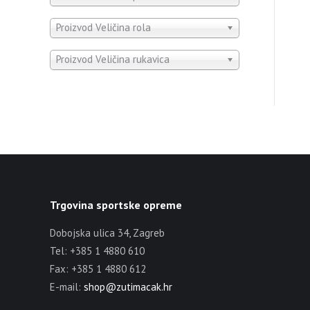
Proizvod Veličina rola
Proizvod Veličina rukavica
Trgovina sportske opreme
Dobojska ulica 34, Zagreb
Tel: +385 1 4880 610
Fax: +385 1 4880 612
E-mail:
shop@zutimacak.hr