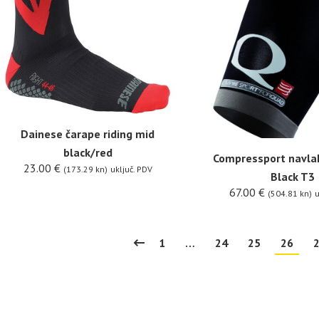
Dainese čarape riding mid
black/red
Compressport navla
23.00
€
(173.29 kn)
uključ. PDV
Black T3
67.00
€
(504.81 kn)
u
1
…
24
25
26