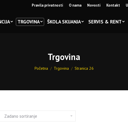
Pravila privatnosti
O nama
Novosti
Kontakt
U
CIJA
TRGOVINA
ŠKOLA SKIJANJA
SERVIS & RENT
Trgovina
You are here:
Početna
Trgovina
Stranica 26