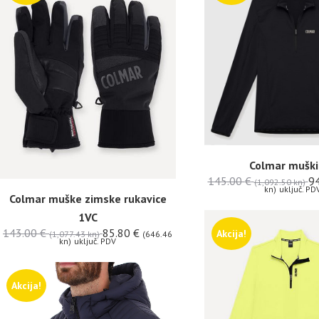
Colmar muški 
145.00
€
9
(1,092.50 kn)
kn)
uključ. PD
Colmar muške zimske rukavice
1VC
143.00
€
85.80
€
Akcija!
(1,077.43 kn)
(646.46
kn)
uključ. PDV
Akcija!