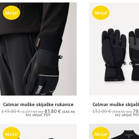
Akcija!
Akcija!
Colmar muške skijaške rukavice
Colmar muške skijaš
143.00
€
85.80
€
132.00
€
79
(1,077.43 kn)
(646.46
(994.55 kn)
kn)
uključ. PDV
kn)
uključ. PD
Akcija!
Akcija!