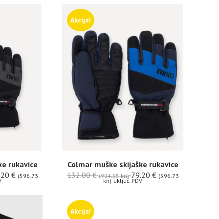
Akcija!
ke rukavice
Colmar muške skijaške rukavice
.20
€
132.00
€
79.20
€
(596.73
(994.55 kn)
(596.73
V
kn)
uključ. PDV
Akcija!