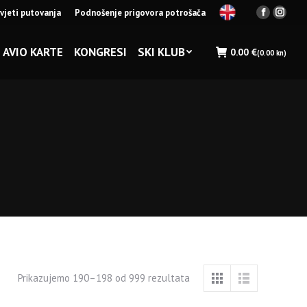
vjeti putovanja
Podnošenje prigovora potrošača
Facebook
Insta
page
page
opens
opens
AVIO KARTE
KONGRESI
SKI KLUB
0.00
€
(0.00 kn)
in
in
new
new
window
wind
Prikazujemo 190–198 od 999 rezultata