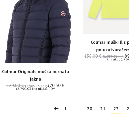
Colmar muški flis 
poluzatvarače
138.00
€
8
(1,039.76 kn)
kn)
uključ. PD
Colmar Originals muška pernata
jakna
529.00
€
370.30
€
(3,985.75 kn)
(2,790.03 kn)
uključ. PDV
1
…
20
21
22