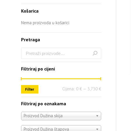
Košarica
Nema proizvoda u košarici
Pretraga
Filtriraj po cijeni
Cijena:
0 €
—
3,730 €
Filter
Filtriraj po oznakama
Proizvod Dužina skija
Proizvod Dužina štapova