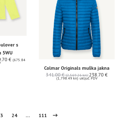
pulover s
m 5WU
9.70
€
(675.84
V
Colmar Originals muška jakna
341.00
€
238.70
€
(2,569.26 kn)
(1,798.49 kn)
uključ. PDV
23
24
…
111