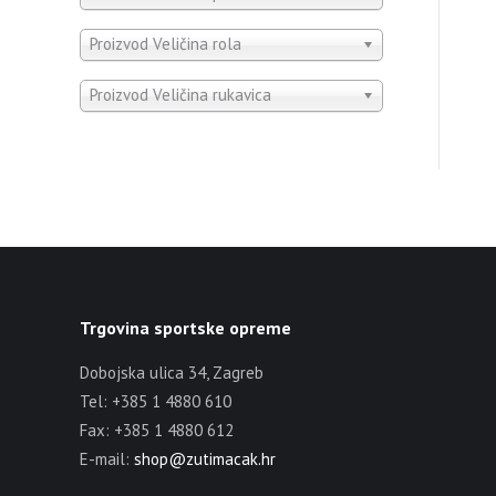
Proizvod Veličina rola
Proizvod Veličina rukavica
Trgovina sportske opreme
Dobojska ulica 34, Zagreb
Tel: +385 1 4880 610
Fax: +385 1 4880 612
E-mail:
shop@zutimacak.hr