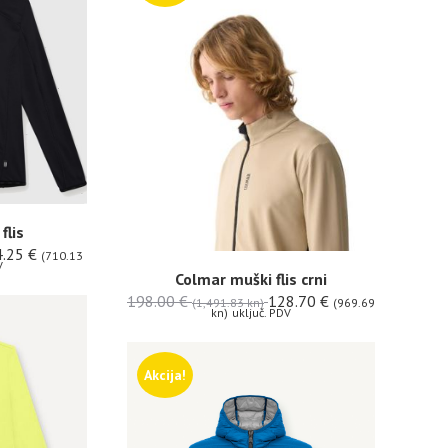
flis
4.25
€
(710.13
V
Colmar muški flis crni
198.00
€
128.70
€
(1,491.83 kn)
(969.69
kn)
uključ. PDV
Akcija!