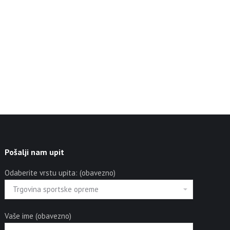
Pošalji nam upit
Odaberite vrstu upita: (obavezno)
Vaše ime (obavezno)