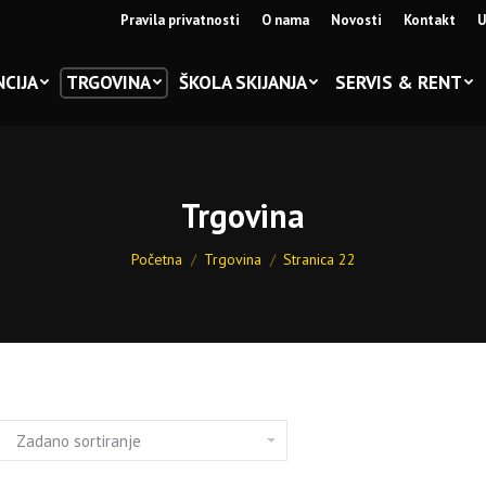
Pravila privatnosti
O nama
Novosti
Kontakt
U
CIJA
TRGOVINA
ŠKOLA SKIJANJA
SERVIS & RENT
Trgovina
You are here:
Početna
Trgovina
Stranica 22