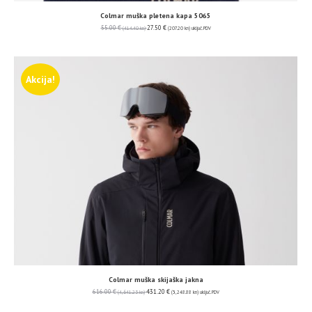
Colmar muška pletena kapa 5065
55.00
€
27.50
€
(414.40 kn)
(207.20 kn)
uključ. PDV
Akcija!
Colmar muška skijaška jakna
616.00
€
431.20
€
(4,641.25 kn)
(3,248.88 kn)
uključ. PDV