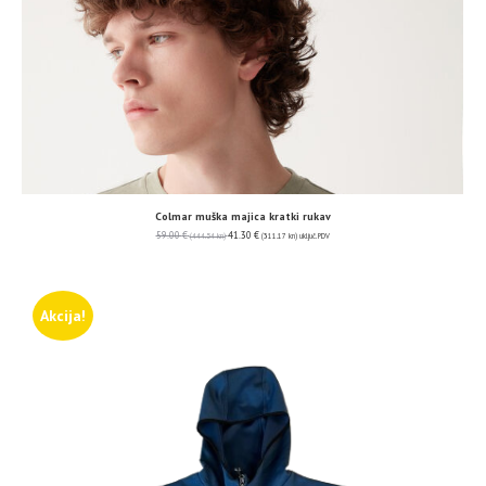
Colmar muška majica kratki rukav
59.00
€
41.30
€
(444.54 kn)
(311.17 kn)
uključ. PDV
Akcija!