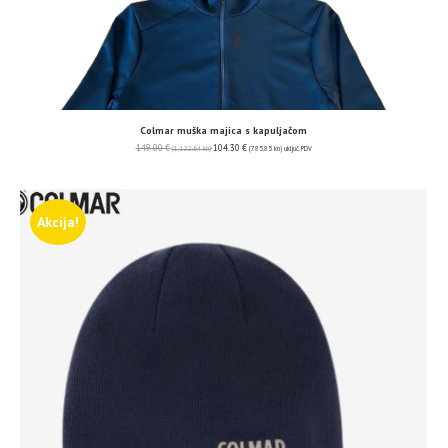
Colmar muška majica s kapuljačom
149.00
€
104.30
€
(1,122.64 kn)
(785.85 kn)
uključ. PDV
Akcija!