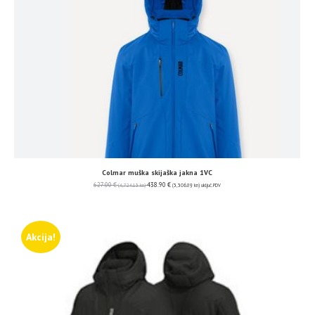
Colmar muška skijaška jakna 1VC
627.00
€
438.90
€
(4,724.13 kn)
(3,306.89 kn)
uključ. PDV
Akcija!