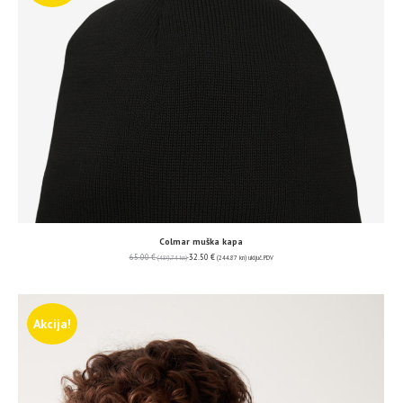
Colmar muška kapa
65.00
€
32.50
€
(489.74 kn)
(244.87 kn)
uključ. PDV
Akcija!