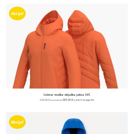
Akcija!
Colmar muška skijaška jakna 1VC
550.00
€
385.00
€
(4,143.98 kn)
(2,900.78 kn)
uključ. PDV
Akcija!