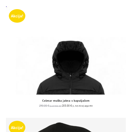
Akcija!
Colmar muška jakna s kapuljačom
290.00
€
203.00
€
(2,185.01 kn)
(1,529.50 kn)
uključ. PDV
Akcija!