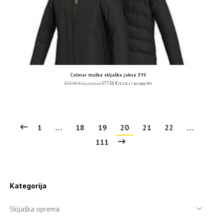
Colmar muška skijaška jakna 3YS
825.00
€
577.50
€
(6,215.96 kn)
(4,351.17 kn)
uključ. PDV
1
…
18
19
20
21
22
…
111
Kategorija
Skijaška oprema