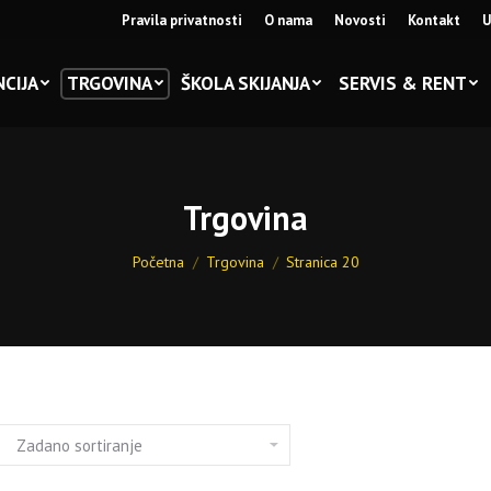
Pravila privatnosti
O nama
Novosti
Kontakt
U
CIJA
TRGOVINA
ŠKOLA SKIJANJA
SERVIS & RENT
Trgovina
You are here:
Početna
Trgovina
Stranica 20