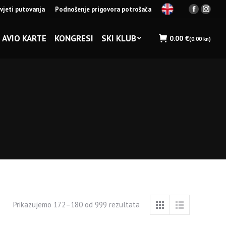
vjeti putovanja
Podnošenje prigovora potrošača
Facebook
Insta
page
page
opens
opens
AVIO KARTE
KONGRESI
SKI KLUB
0.00
€
(0.00 kn)
in
in
new
new
window
wind
Prikazujemo 172–180 od 999 rezultata