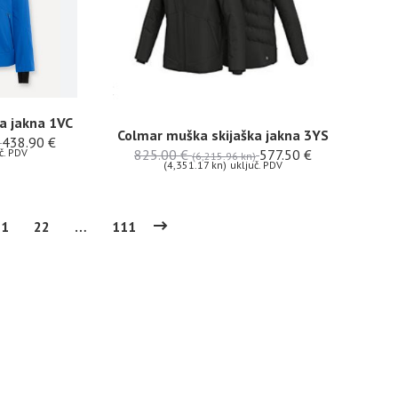
a jakna 1VC
Colmar muška skijaška jakna 3YS
438.90
€
825.00
€
577.50
€
č. PDV
(6,215.96 kn)
(4,351.17 kn)
uključ. PDV
21
22
…
111