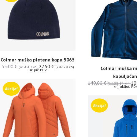
Colmar muška pletena kapa 5065
55.00
€
27.50
€
(414.40 kn)
(207.20 kn)
Colmar muška ma
uključ. PDV
kapuljačo
149.00
€
10
(1,122.64 kn)
kn)
uključ. PD
Akcija!
Akcija!