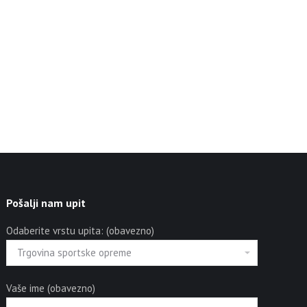
Pošalji nam upit
Odaberite vrstu upita: (obavezno)
Vaše ime (obavezno)