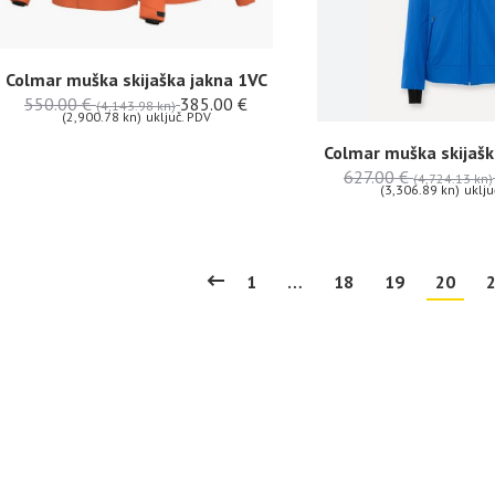
Colmar muška skijaška jakna 1VC
550.00
€
385.00
€
(4,143.98 kn)
(2,900.78 kn)
uključ. PDV
Colmar muška skijašk
627.00
€
(4,724.13 kn)
(3,306.89 kn)
uklju
1
…
18
19
20