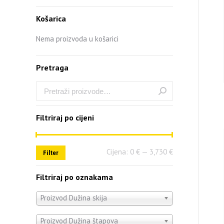
Košarica
Nema proizvoda u košarici
Pretraga
Filtriraj po cijeni
Cijena:
0 €
—
3,730 €
Filter
Filtriraj po oznakama
Proizvod Dužina skija
Proizvod Dužina štapova