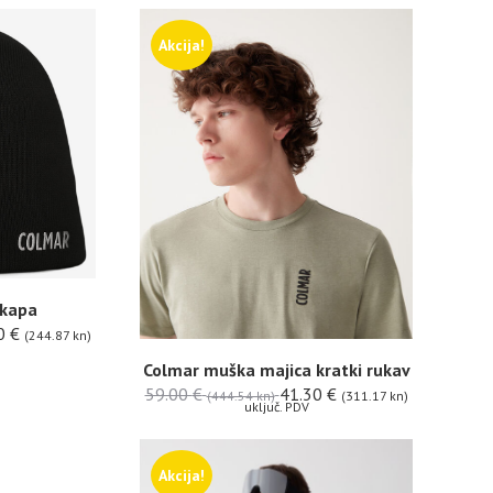
Akcija!
 kapa
0
€
(244.87 kn)
Colmar muška majica kratki rukav
59.00
€
41.30
€
(444.54 kn)
(311.17 kn)
uključ. PDV
Akcija!