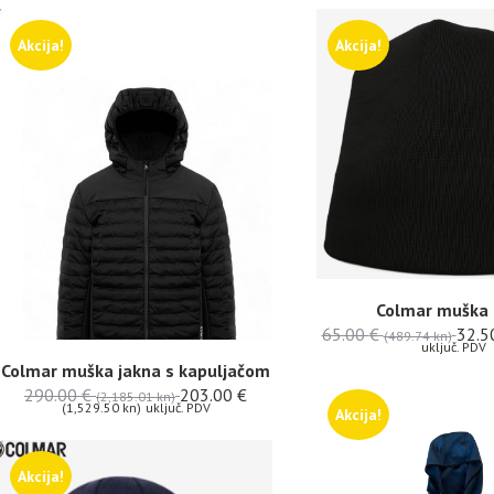
Akcija!
Akcija!
Colmar muška
65.00
€
32.5
(489.74 kn)
uključ. PDV
Colmar muška jakna s kapuljačom
290.00
€
203.00
€
(2,185.01 kn)
(1,529.50 kn)
uključ. PDV
Akcija!
Akcija!