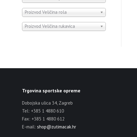
Proizvod Veličina rola
Proizvod Veličina rukavica
Trgovina sportske opreme
Dobojska ulica 34, Zagreb
Tel: +385 1 4880 610
Fax: +385 1 4880 612
E-mail:
shop@zutimacak.hr