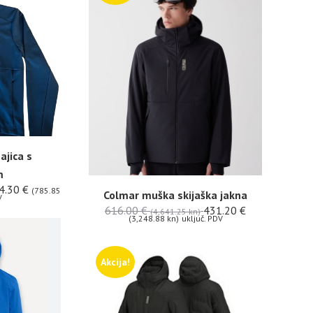
jica s
m
4.30
€
(785.85
Colmar muška skijaška jakna
V
616.00
€
431.20
€
(4,641.25 kn)
(3,248.88 kn)
uključ. PDV
Akcija!