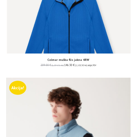
Colmar muška flis jakna 4RW
209.00
€
146.30
€
(1,574.71 kn)
(1,102.30 kn)
uključ. PDV
Akcija!