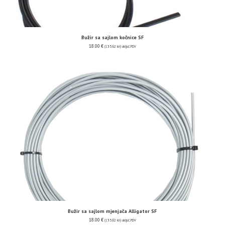
Bužir sa sajlom kočnice SF
18.00
€
(135.62 kn)
uključ. PDV
Bužir sa sajlom mjenjača Alligator SF
18.00
€
(135.62 kn)
uključ. PDV