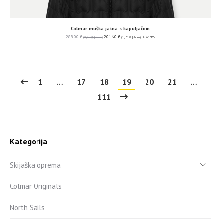
Colmar muška jakna s kapuljačom
288.00
€
201.60
€
(2,169.94 kn)
(1,518.96 kn)
uključ. PDV
1
…
17
18
19
20
21
…
111
Kategorija
Skijaška oprema
Colmar Originals
North Sails