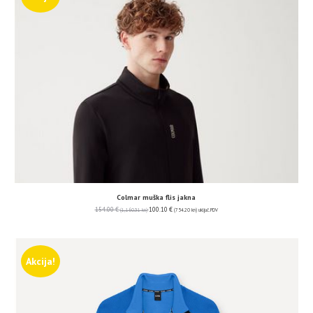
Colmar muška flis jakna
154.00
€
100.10
€
(1,160.31 kn)
(754.20 kn)
uključ. PDV
Akcija!