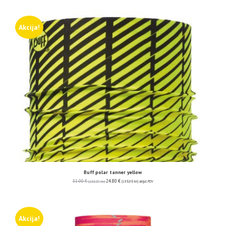
Akcija!
Buff polar tanner yellow
31.00
€
24.80
€
(233.57 kn)
(186.86 kn)
uključ. PDV
Akcija!