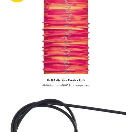
Buff Reflective R-Akira Pink
25.00
€
20.00
€
(188.36 kn)
(150.69 kn)
uključ. PDV