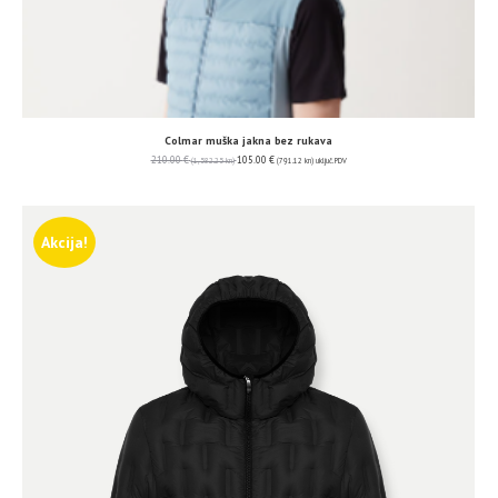
Colmar muška jakna bez rukava
210.00
€
105.00
€
(1,582.25 kn)
(791.12 kn)
uključ. PDV
Akcija!