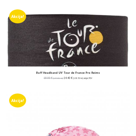
Akcija!
Buff Headband UV Tour de France Pro Reims
18.00
€
14.40
€
(135.62 kn)
(108.50 kn)
uključ. PDV
Akcija!