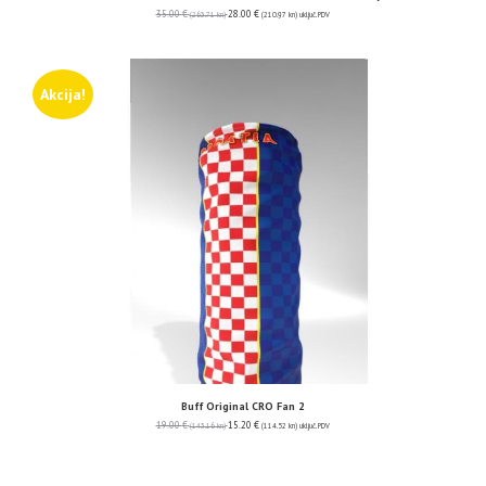
35.00
€
28.00
€
(263.71 kn)
(210.97 kn)
uključ. PDV
Akcija!
Buff Original CRO Fan 2
19.00
€
15.20
€
(143.16 kn)
(114.52 kn)
uključ. PDV