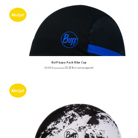
Akcija!
Buff kapa Pack Bike Cap
29.00
€
23.20
€
(218.50 kn)
(174.80 kn)
uključ. PDV
Akcija!