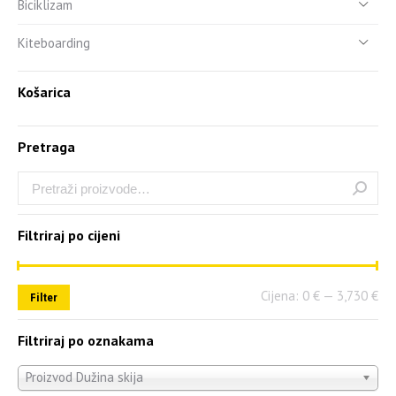
Biciklizam
Kiteboarding
Košarica
Pretraga
Filtriraj po cijeni
Cijena:
0 €
—
3,730 €
Filter
Filtriraj po oznakama
Proizvod Dužina skija