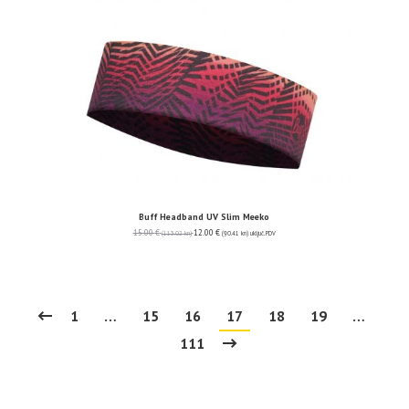
Buff Headband UV Slim Meeko
15.00
€
12.00
€
(113.02 kn)
(90.41 kn)
uključ. PDV
1
…
15
16
17
18
19
…
111