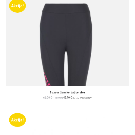
Akcija!
Boxeur ženske tajice sive
61.00
€
42.70
€
(459.60 kn)
(321.72 kn)
uključ. PDV
Akcija!