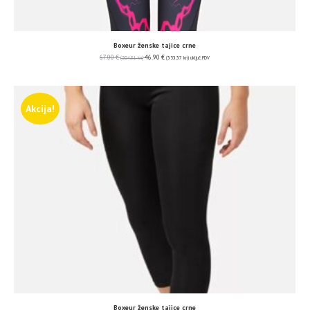
Boxeur ženske tajice crne
67.00
€
46.90
€
(504.81 kn)
(353.37 kn)
uključ. PDV
Akcija!
Boxeur ženske tajice crne