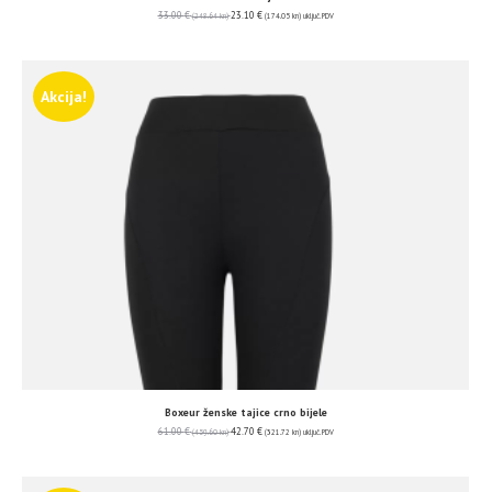
33.00
€
23.10
€
(248.64 kn)
(174.05 kn)
uključ. PDV
Akcija!
Boxeur ženske tajice crno bijele
61.00
€
42.70
€
(459.60 kn)
(321.72 kn)
uključ. PDV