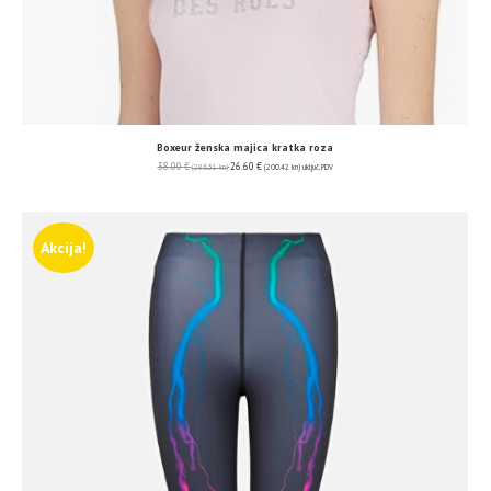
Boxeur ženska majica kratka roza
38.00
€
26.60
€
(286.31 kn)
(200.42 kn)
uključ. PDV
Akcija!