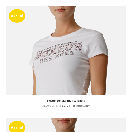
Akcija!
Boxeur ženska majica bijela
31.00
€
21.70
€
(233.57 kn)
(163.50 kn)
uključ. PDV
Akcija!