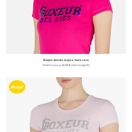
Boxeur ženska majica fuxia roza
38.00
€
26.60
€
(286.31 kn)
(200.42 kn)
uključ. PDV
Akcija!