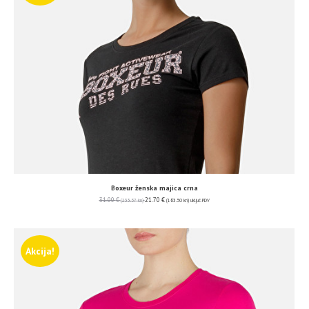
Boxeur ženska majica crna
31.00
€
21.70
€
(233.57 kn)
(163.50 kn)
uključ. PDV
Akcija!