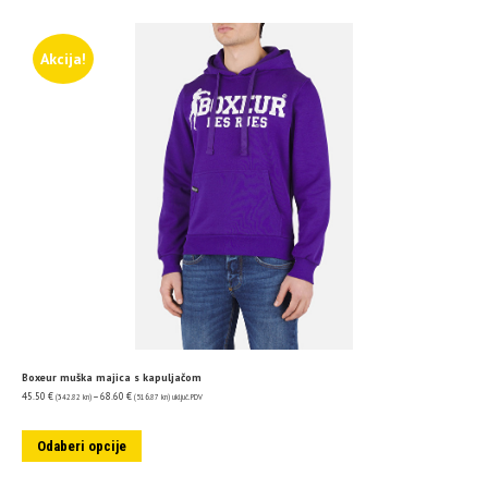
Akcija!
Boxeur muška majica s kapuljačom
45.50
€
–
68.60
€
(342.82 kn)
(516.87 kn)
uključ. PDV
Odaberi opcije