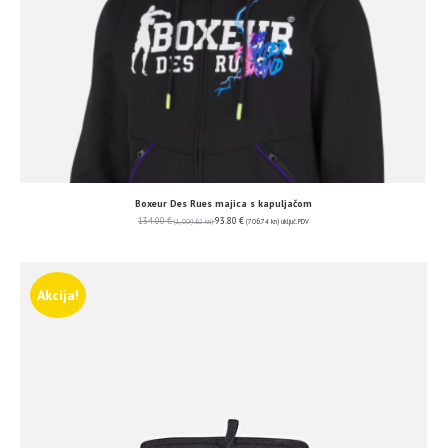
Boxeur Des Rues majica s kapuljačom
134.00
€
93.80
€
(1,009.62 kn)
(706.74 kn)
uključ. PDV
Akcija!