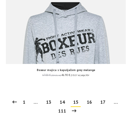
Boxeur majica s kapuljačom grey melange
67.00
€
46.90
€
(504.81 kn)
(353.37 kn)
uključ. PDV
1
…
13
14
15
16
17
…
111