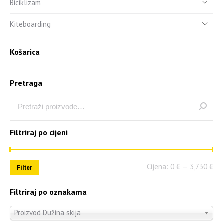
Biciklizam
Kiteboarding
Košarica
Pretraga
Filtriraj po cijeni
Cijena:
0 €
—
3,730 €
Filter
Filtriraj po oznakama
Proizvod Dužina skija