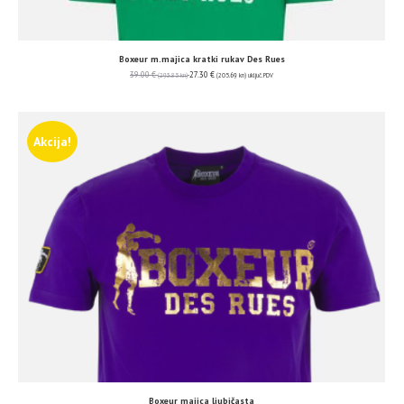
Boxeur m.majica kratki rukav Des Rues
39.00
€
27.30
€
(293.85 kn)
(205.69 kn)
uključ. PDV
Akcija!
Boxeur majica ljubičasta