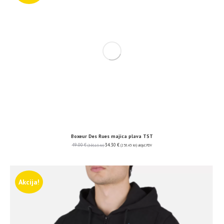
Boxeur Des Rues majica plava TST
49.00
€
34.30
€
(369.19 kn)
(258.43 kn)
uključ. PDV
Akcija!