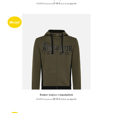
42.00
€
29.40
€
(316.45 kn)
(221.51 kn)
uključ. PDV
Akcija!
Boxeur majica s kapuljačom
69.00
€
48.30
€
(519.88 kn)
(363.92 kn)
uključ. PDV