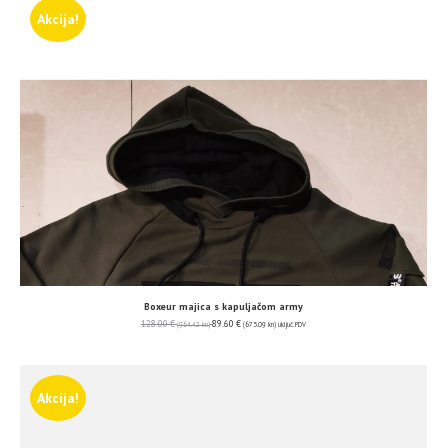
Akcija!
Boxeur majica s kapuljačom army
128.00
€
89.60
€
(964.42 kn)
(675.09 kn)
uključ. PDV
Akcija!