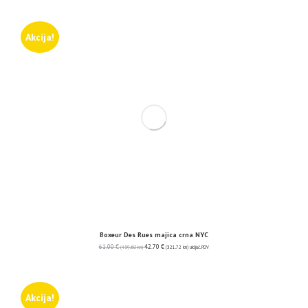
Akcija!
Boxeur Des Rues majica crna NYC
61.00
€
42.70
€
(459.60 kn)
(321.72 kn)
uključ. PDV
Akcija!