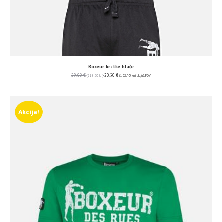
Boxeur kratke hlače
29.00
€
20.30
€
(218.50 kn)
(152.95 kn)
uključ. PDV
Akcija!