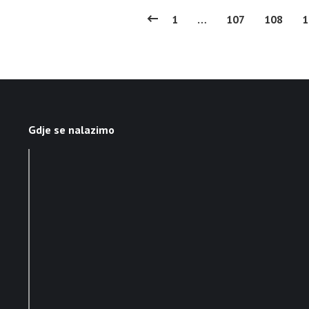
1
…
107
108
1
Gdje se nalazimo