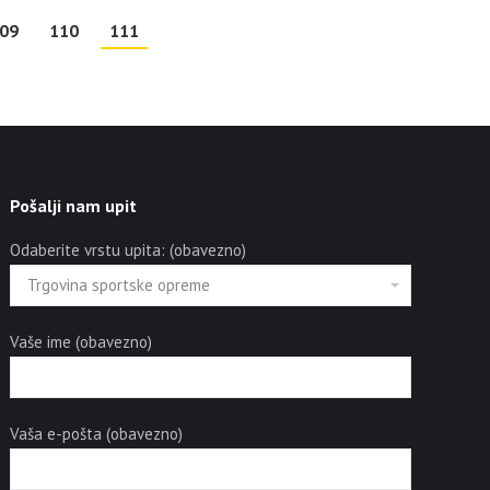
09
110
111
Pošalji nam upit
Odaberite vrstu upita: (obavezno)
Vaše ime (obavezno)
Vaša e-pošta (obavezno)