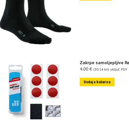
Zakrpe samoljepljive R
4.00
€
(30.14 kn)
uključ. PDV
Dodaj u košaricu