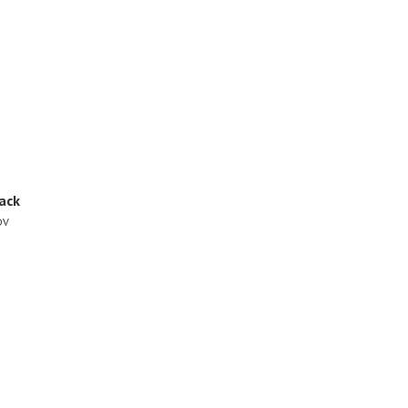
ack
DV