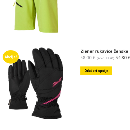
Ziener rukavice ženske
Akcija!
58.00
€
34.80
(437.00 kn)
Odaberi opcije