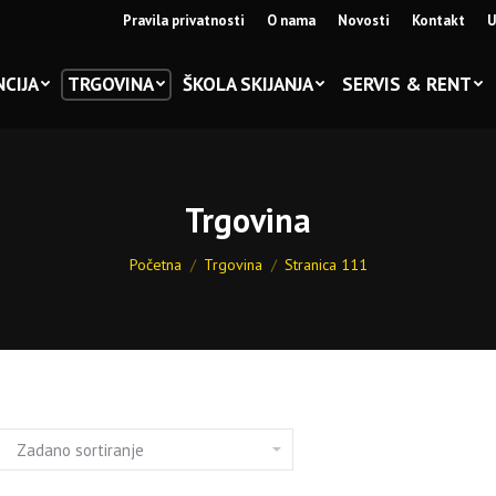
Pravila privatnosti
O nama
Novosti
Kontakt
U
CIJA
TRGOVINA
ŠKOLA SKIJANJA
SERVIS & RENT
Trgovina
You are here:
Početna
Trgovina
Stranica 111