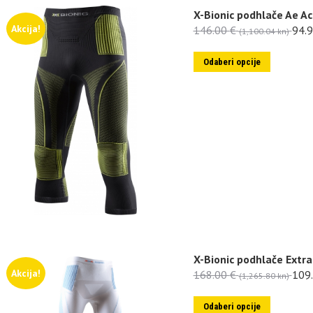
X-Bionic podhlače Ae A
Akcija!
146.00
€
94.
(1,100.04 kn)
Odaberi opcije
X-Bionic podhlače Extr
Akcija!
168.00
€
109
(1,265.80 kn)
Odaberi opcije