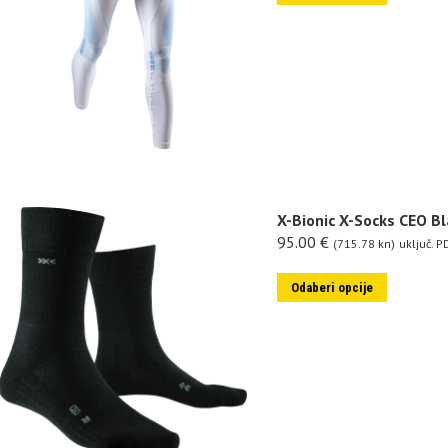
X-Bionic X-Socks CEO Bl
95.00
€
(715.78 kn)
uključ. P
Odaberi opcije