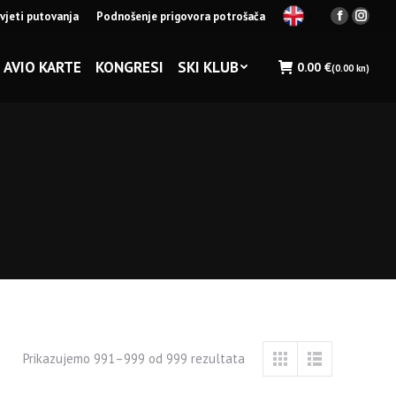
vjeti putovanja
Podnošenje prigovora potrošača
Facebook
Insta
page
page
opens
opens
AVIO KARTE
KONGRESI
SKI KLUB
0.00
€
(0.00 kn)
in
in
new
new
window
wind
Prikazujemo 991–999 od 999 rezultata