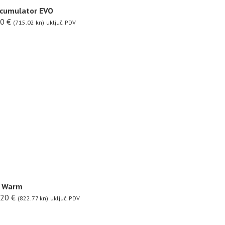
ccumulator EVO
90
€
(715.02 kn)
uključ. PDV
a Warm
.20
€
(822.77 kn)
uključ. PDV