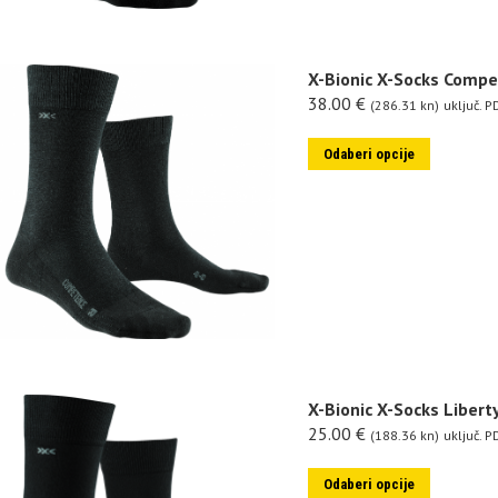
X-Bionic X-Socks Comp
38.00
€
(286.31 kn)
uključ. P
Odaberi opcije
X-Bionic X-Socks Libert
25.00
€
(188.36 kn)
uključ. P
Odaberi opcije