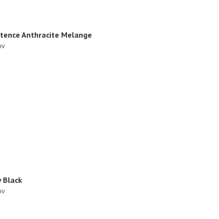
etence Anthracite Melange
DV
y Black
DV