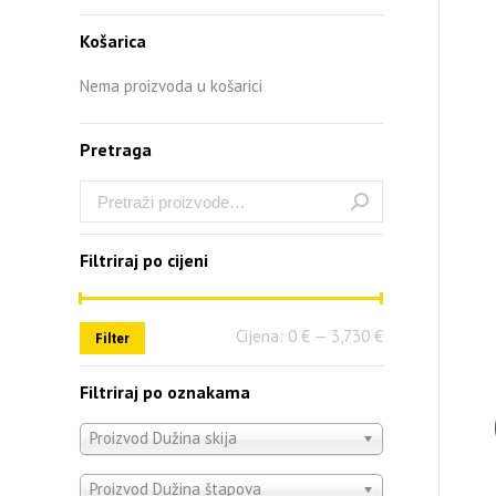
Košarica
Nema proizvoda u košarici
Pretraga
Filtriraj po cijeni
Cijena:
0 €
—
3,730 €
Filter
Filtriraj po oznakama
Proizvod Dužina skija
Proizvod Dužina štapova