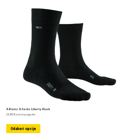
X-Bionic X-Socks Liberty Black
25.00
€
(188.36 kn)
uključ. PDV
Odaberi opcije