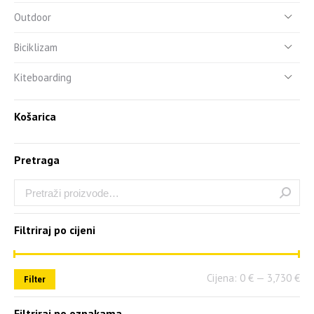
Outdoor
Biciklizam
Kiteboarding
Košarica
Pretraga
Filtriraj po cijeni
Cijena:
0 €
—
3,730 €
Filter
Filtriraj po oznakama