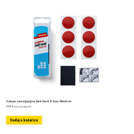
Zakrpe samoljepljive Red Devil 8 kom Weldtite
4.00
€
(30.14 kn)
uključ. PDV
Dodaj u košaricu