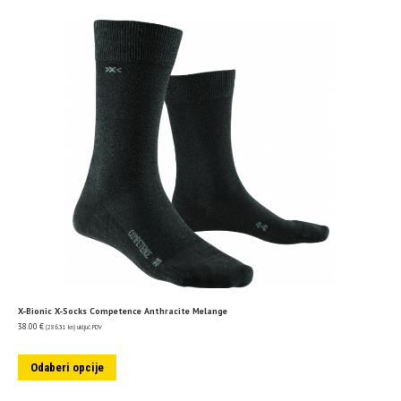
X-Bionic X-Socks Competence Anthracite Melange
38.00
€
(286.31 kn)
uključ. PDV
Odaberi opcije