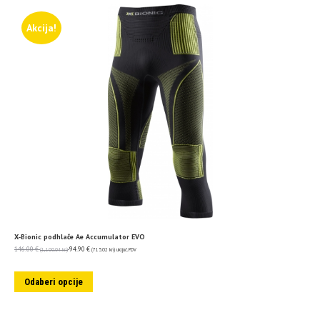
Akcija!
X-Bionic podhlače Ae Accumulator EVO
146.00
€
94.90
€
(1,100.04 kn)
(715.02 kn)
uključ. PDV
Odaberi opcije