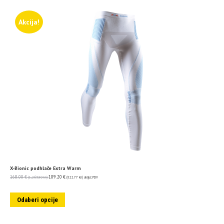
Akcija!
X-Bionic podhlače Extra Warm
168.00
€
109.20
€
(1,265.80 kn)
(822.77 kn)
uključ. PDV
Odaberi opcije