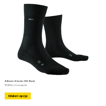
X-Bionic X-Socks CEO Black
95.00
€
(715.78 kn)
uključ. PDV
Odaberi opcije