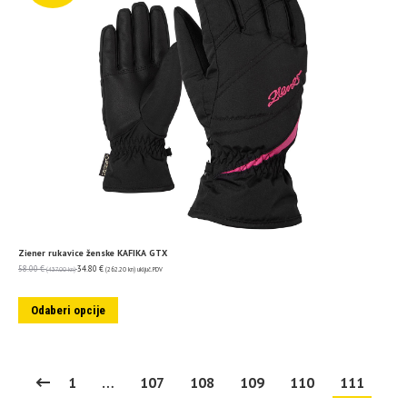
Ziener rukavice ženske KAFIKA GTX
58.00
€
34.80
€
(437.00 kn)
(262.20 kn)
uključ. PDV
Odaberi opcije
1
…
107
108
109
110
111