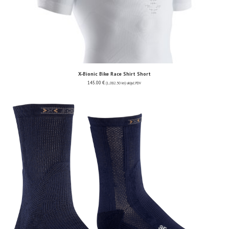
X-Bionic Bike Race Shirt Short
145.00
€
(1,092.50 kn)
uključ. PDV