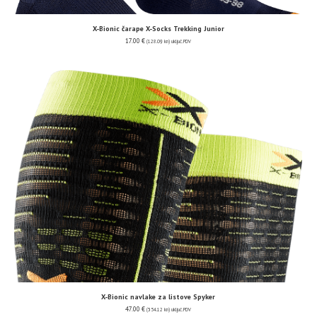
X-Bionic čarape X-Socks Trekking Junior
17.00
€
(128.09 kn)
uključ. PDV
X-Bionic navlake za listove Spyker
47.00
€
(354.12 kn)
uključ. PDV