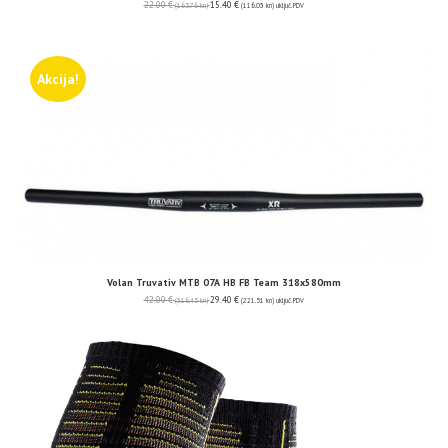
22.00
€
15.40
€
(165.76 kn)
(116.03 kn)
uključ. PDV
Akcija!
Volan Truvativ MTB 07A HB FB Team 318x580mm
42.00
€
29.40
€
(316.45 kn)
(221.51 kn)
uključ. PDV