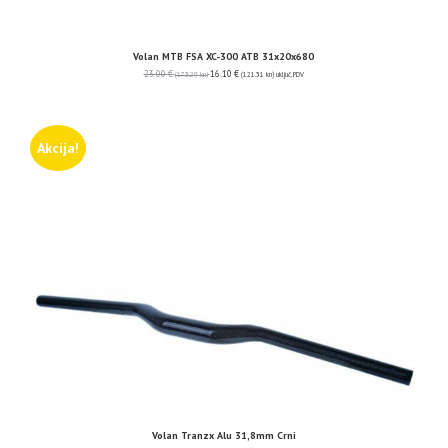
Volan MTB FSA XC-300 ATB 31x20x680
23.00
€
16.10
€
(173.29 kn)
(121.31 kn)
uključ. PDV
Akcija!
Volan Tranzx Alu 31,8mm Crni