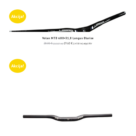
Akcija!
Volan MTB 680×31,8 Longus Blurise
28.00
€
19.60
€
(210.97 kn)
(147.68 kn)
uključ. PDV
Akcija!