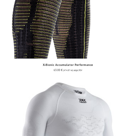
X-Bionic Accumulator Performance
63.00
€
(474.67 kn)
uključ. PDV