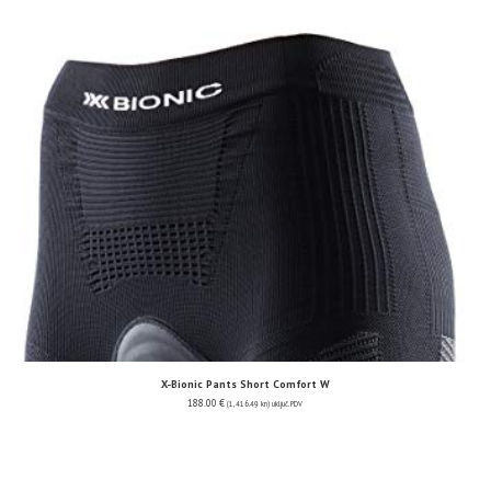
X-Bionic Pants Short Comfort W
188.00
€
(1,416.49 kn)
uključ. PDV