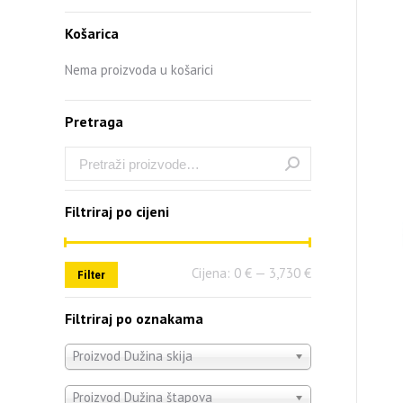
Košarica
Nema proizvoda u košarici
Pretraga
Filtriraj po cijeni
Cijena:
0 €
—
3,730 €
Filter
Filtriraj po oznakama
Proizvod Dužina skija
Proizvod Dužina štapova