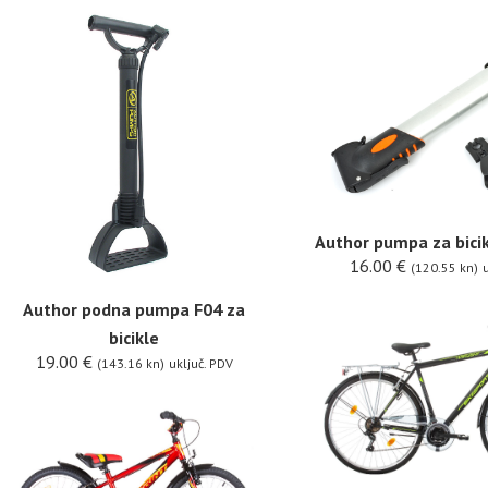
Author pumpa za bici
16.00
€
(120.55 kn)
u
Author podna pumpa F04 za
bicikle
19.00
€
(143.16 kn)
uključ. PDV