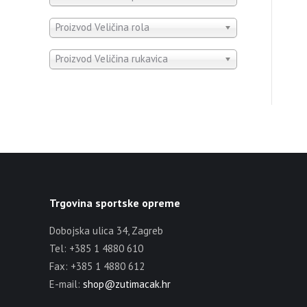
Proizvod Veličina rola
Proizvod Veličina rukavica
Trgovina sportske opreme
Dobojska ulica 34, Zagreb
Tel: +385 1 4880 610
Fax: +385 1 4880 612
E-mail:
shop@zutimacak.hr