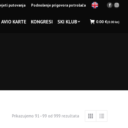
vjeti putovanja
Podnošenje prigovora potrošača
Facebook
Insta
page
page
opens
opens
AVIO KARTE
KONGRESI
SKI KLUB
0.00
€
(0.00 kn)
in
in
new
new
window
wind
Prikazujemo 91–99 od 999 rezultata