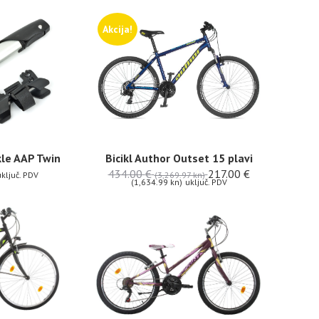
Akcija!
kle AAP Twin
Bicikl Author Outset 15 plavi
434.00
€
217.00
€
ključ. PDV
(3,269.97 kn)
(1,634.99 kn)
uključ. PDV