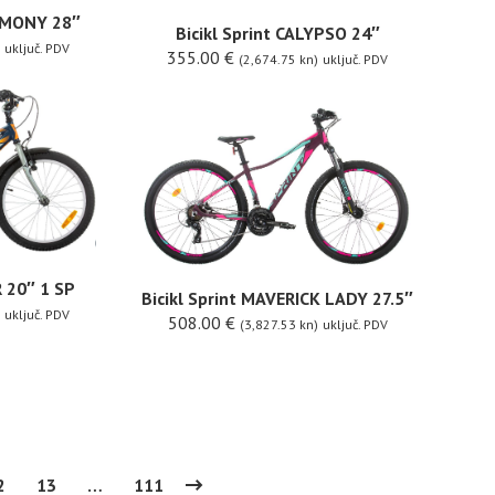
ARMONY 28″
Bicikl Sprint CALYPSO 24″
uključ. PDV
355.00
€
(2,674.75 kn)
uključ. PDV
R 20″ 1 SP
Bicikl Sprint MAVERICK LADY 27.5″
uključ. PDV
508.00
€
(3,827.53 kn)
uključ. PDV
2
13
…
111