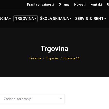
Pravila privatnosti
O nama
Novosti
Kontakt
U
CIJA
TRGOVINA
ŠKOLA SKIJANJA
SERVIS & RENT
Trgovina
You are here:
Početna
Trgovina
Stranica 11