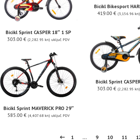
Bicikl Bikesport H
419.00
€
(3,156.96 kn)
Bicikl Sprint CASPER 18″ 1 SP
303.00
€
(2,282.95 kn)
uključ. PDV
Bicikl Sprint CASPE
303.00
€
(2,282.95 kn)
Bicikl Sprint MAVERICK PRO 29″
585.00
€
(4,407.68 kn)
uključ. PDV
1
…
9
10
11
1