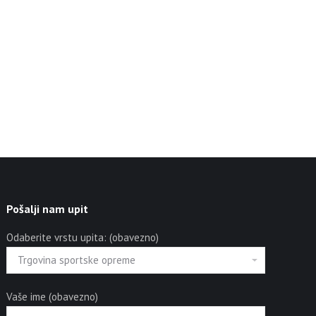
Pošalji nam upit
Odaberite vrstu upita: (obavezno)
Vaše ime (obavezno)