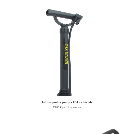
Author podna pumpa F04 za bicikle
19.00
€
(143.16 kn)
uključ. PDV