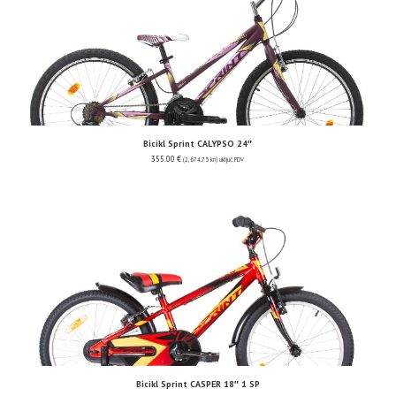
Bicikl Sprint CALYPSO 24″
355.00
€
(2,674.75 kn)
uključ. PDV
Bicikl Sprint CASPER 18″ 1 SP