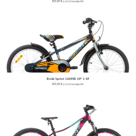
303.00
€
(2,282.95 kn)
uključ. PDV
Bicikl Sprint CASPER 20″ 1 SP
303.00
€
(2,282.95 kn)
uključ. PDV