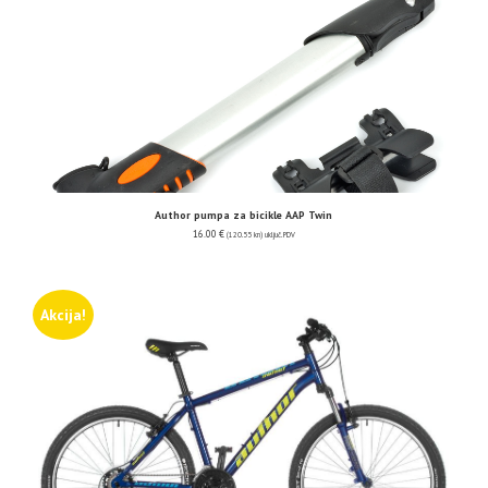
Author pumpa za bicikle AAP Twin
16.00
€
(120.55 kn)
uključ. PDV
Akcija!