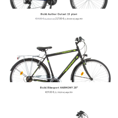
Bicikl Author Outset 15 plavi
434.00
€
217.00
€
(3,269.97 kn)
(1,634.99 kn)
uključ. PDV
Bicikl Bikesport HARMONY 28″
419.00
€
(3,156.96 kn)
uključ. PDV