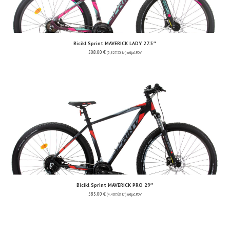
Bicikl Sprint MAVERICK LADY 27.5″
508.00
€
(3,827.53 kn)
uključ. PDV
Bicikl Sprint MAVERICK PRO 29″
585.00
€
(4,407.68 kn)
uključ. PDV