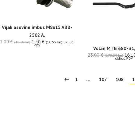
Vijak osovine imbus M8x15 ABB-
2502 A.
2.00
€
1.40
€
(15.07 kn)
(10.55 kn)
uključ.
PDV
Volan MTB 680×31,
23.00
€
16.1
(173.29 kn)
uključ. PDV
1
…
107
108
1