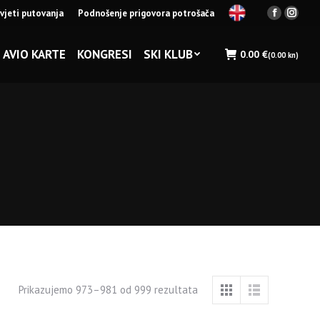
vjeti putovanja
Podnošenje prigovora potrošača
Facebook
Insta
page
page
opens
opens
AVIO KARTE
KONGRESI
SKI KLUB
0.00
€
(0.00 kn)
in
in
new
new
window
wind
Prikazujemo 973–981 od 999 rezultata