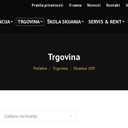
Pravila privatnosti
O nama
Novosti
Kontakt
U
CIJA
TRGOVINA
ŠKOLA SKIJANJA
SERVIS & RENT
Trgovina
You are here:
Početna
Trgovina
Stranica 109