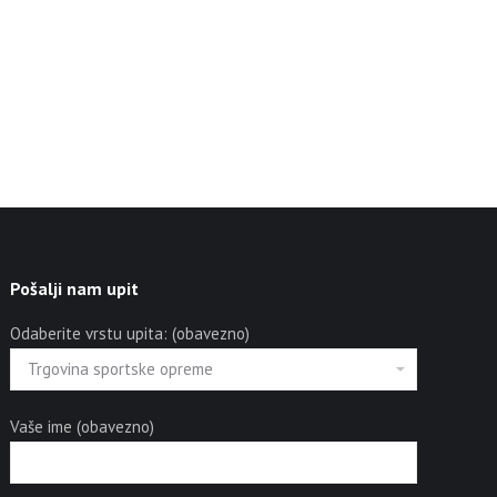
Pošalji nam upit
Odaberite vrstu upita: (obavezno)
Vaše ime (obavezno)