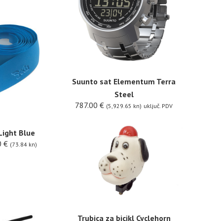
Suunto sat Elementum Terra
Steel
787.00
€
(5,929.65 kn)
uključ. PDV
Light Blue
0
€
(73.84 kn)
Trubica za bicikl Cyclehorn