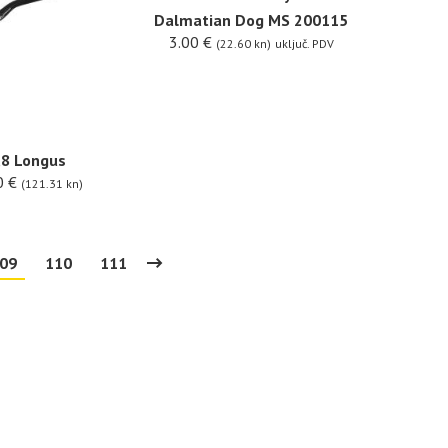
Dalmatian Dog MS 200115
3.00
€
(22.60 kn)
uključ. PDV
8 Longus
0
€
(121.31 kn)
09
110
111