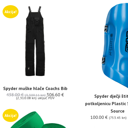
Akcija!
Spyder muške hlače Coachs Bib
438.00
€
306.60
€
(3,300.11 kn)
Spyder dječji šti
(2,310.08 kn)
uključ. PDV
potkoljenicu Plastic
Source
Akcija!
100.00
€
(753.45 kn)