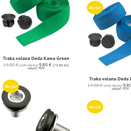
Akcija!
Traka volana Deda Kawa Green
14.00
€
9.80
€
(105.48 kn)
(73.84 kn)
uključ. PDV
Traka volana Deda 
14.00
€
9.8
(105.48 kn)
Akcija!
uključ. PDV
Akcija!