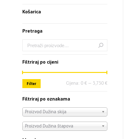
Košarica
Pretraga
Filtriraj po cijeni
Cijena:
0 €
—
3,730 €
Filter
Filtriraj po oznakama
Proizvod Dužina skija
Proizvod Dužina štapova