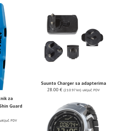
Suunto Charger sa adapterima
28.00
€
(210.97 kn)
uključ. PDV
tnik za
 Shin Guard
uključ. PDV