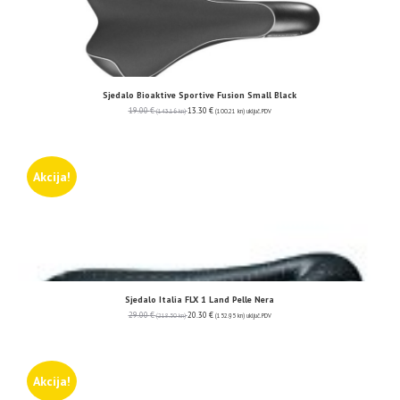
Sjedalo Bioaktive Sportive Fusion Small Black
19.00
€
13.30
€
(143.16 kn)
(100.21 kn)
uključ. PDV
Akcija!
Sjedalo Italia FLX 1 Land Pelle Nera
29.00
€
20.30
€
(218.50 kn)
(152.95 kn)
uključ. PDV
Akcija!