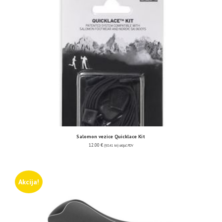
Salomon vezice Quicklace Kit
12.00
€
(90.41 kn)
uključ. PDV
Akcija!