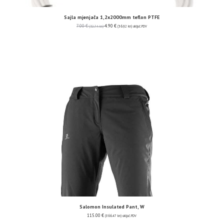
Sajla mjenjača 1,2x2000mm teflon PTFE
7.00
€
4.90
€
(52.74 kn)
(36.92 kn)
uključ. PDV
Salomon Insulated Pant, W
115.00
€
(866.47 kn)
uključ. PDV