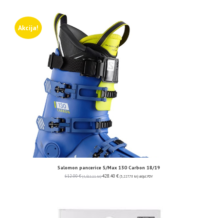
Akcija!
Salomon pancerice S/Max 130 Carbon 18/19
612.00
€
428.40
€
(4,611.11 kn)
(3,227.78 kn)
uključ. PDV