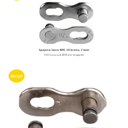
Spojnica lanca KMC 10 brzina, 2 kom
9.00
€
6.30
€
(67.81 kn)
(47.47 kn)
uključ. PDV
Akcija!