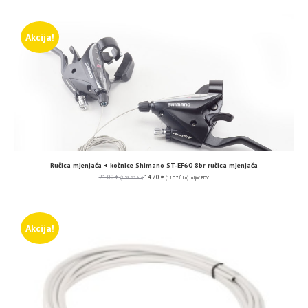
Akcija!
Ručica mjenjača + kočnice Shimano ST-EF60 8br ručica mjenjača
21.00
€
14.70
€
(158.22 kn)
(110.76 kn)
uključ. PDV
Akcija!