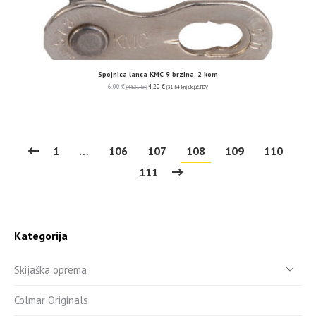
Spojnica lanca KMC 9 brzina, 2 kom
6.00
€
4.20
€
(45.21 kn)
(31.64 kn)
uključ. PDV
1
…
106
107
108
109
110
111
Kategorija
Skijaška oprema
Colmar Originals