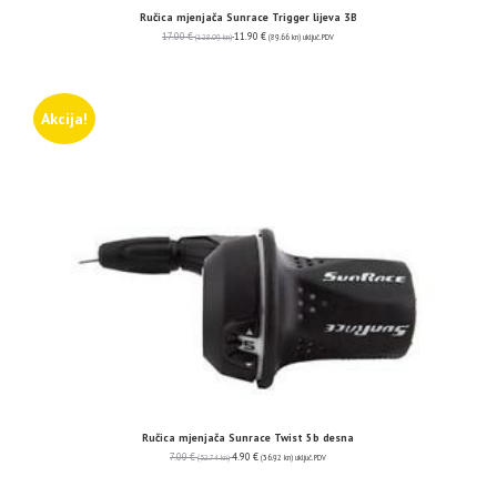
Ručica mjenjača Sunrace Trigger lijeva 3B
17.00
€
11.90
€
(128.09 kn)
(89.66 kn)
uključ. PDV
Akcija!
Ručica mjenjača Sunrace Twist 5b desna
7.00
€
4.90
€
(52.74 kn)
(36.92 kn)
uključ. PDV