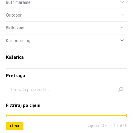
Buff marame
Outdoor
Biciklizam
Kiteboarding
Košarica
Pretraga
Filtriraj po cijeni
Cijena:
0 €
—
3,730 €
Filter