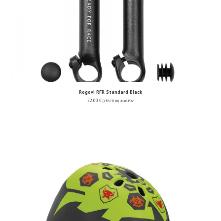
Rogovi RFR Standard Black
22.00
€
(165.76 kn)
uključ. PDV