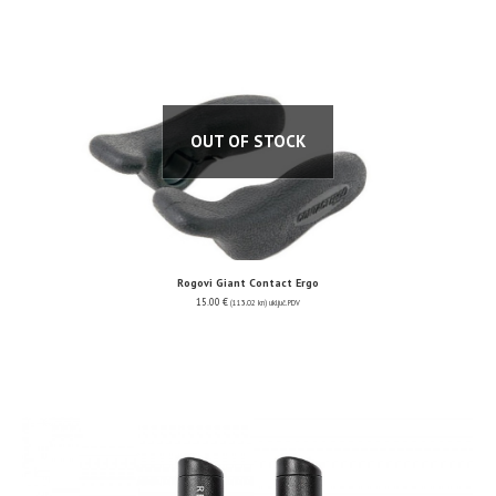
OUT OF STOCK
Rogovi Giant Contact Ergo
15.00
€
(113.02 kn)
uključ. PDV