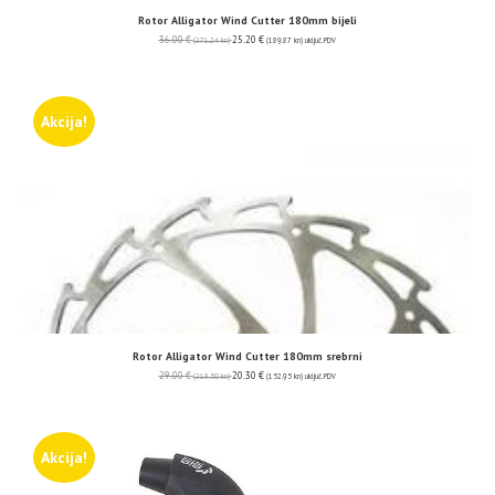
Rotor Alligator Wind Cutter 180mm bijeli
36.00
€
25.20
€
(271.24 kn)
(189.87 kn)
uključ. PDV
Akcija!
Rotor Alligator Wind Cutter 180mm srebrni
29.00
€
20.30
€
(218.50 kn)
(152.95 kn)
uključ. PDV
Akcija!