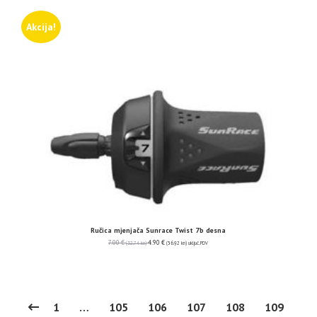
Akcija!
Ručica mjenjača Sunrace Twist 7b desna
7.00
€
4.90
€
(52.74 kn)
(36.92 kn)
uključ. PDV
1
…
105
106
107
108
109