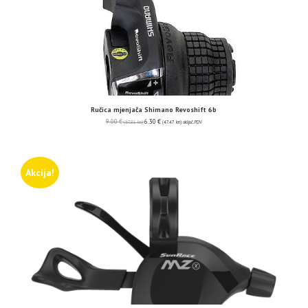
Ručica mjenjača Shimano Revoshift 6b
9.00
€
6.30
€
(67.81 kn)
(47.47 kn)
uključ. PDV
Akcija!