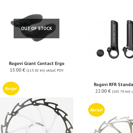
OUT OF STOCK
Rogovi Giant Contact Ergo
15.00
€
(113.02 kn)
uključ. PDV
Rogovi RFR Standa
Akcija!
22.00
€
(165.76 kn)
u
Akcija!