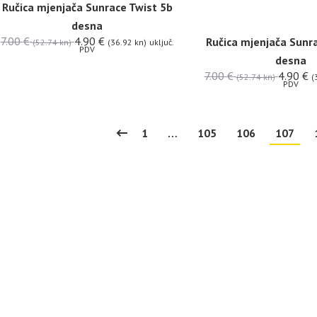
Ručica mjenjača Sunrace Twist 5b
desna
7.00
€
4.90
€
Ručica mjenjača Sunr
(52.74 kn)
(36.92 kn)
uključ.
PDV
desna
7.00
€
4.90
€
(52.74 kn)
(
PDV
1
…
105
106
107