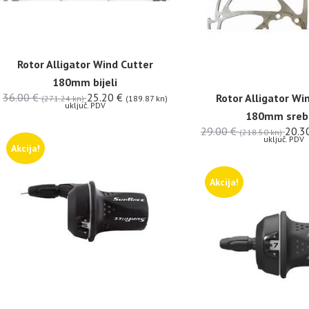
Rotor Alligator Wind Cutter
180mm bijeli
36.00
€
25.20
€
Rotor Alligator Wi
(271.24 kn)
(189.87 kn)
uključ. PDV
180mm sreb
29.00
€
20.3
(218.50 kn)
uključ. PDV
Akcija!
Akcija!