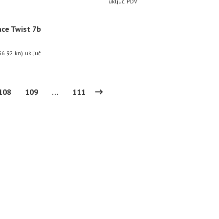
uključ. PDV
ace Twist 7b
36.92 kn)
uključ.
108
109
…
111