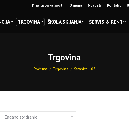
Pravila privatnosti
O nama
Novosti
Kontakt
U
CIJA
TRGOVINA
ŠKOLA SKIJANJA
SERVIS & RENT
Trgovina
You are here:
Početna
Trgovina
Stranica 107