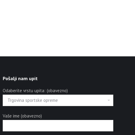
Pošalji nam upit
Odaberite vrstu upita: (obavezno)
Vaše ime (obavezno)