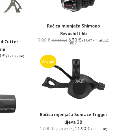
Ručica mjenjača Shimano
Revoshift 6b
9.00
€
6.30
€
(67.81 kn)
(47.47 kn)
uključ.
nd Cutter
PDV
rni
0
€
(152.95 kn)
Akcija!
Ručica mjenjača Sunrace Trigger
lijeva 3B
17.00
€
11.90
€
(128.09 kn)
(89.66 kn)