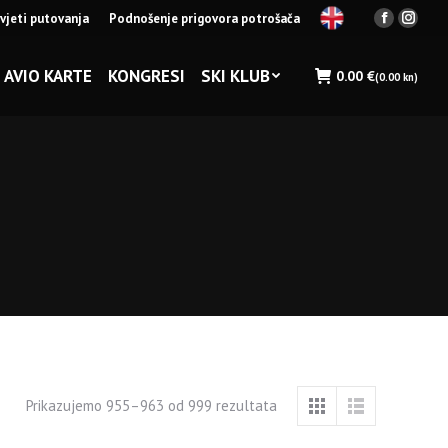
vjeti putovanja
Podnošenje prigovora potrošača
Facebook
Insta
page
page
opens
opens
AVIO KARTE
KONGRESI
SKI KLUB
0.00
€
(0.00 kn)
in
in
new
new
window
wind
Prikazujemo 955–963 od 999 rezultata