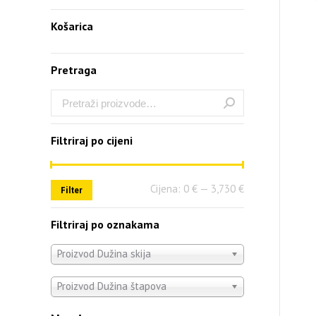
Košarica
Pretraga
Filtriraj po cijeni
Cijena:
0 €
—
3,730 €
Filter
Filtriraj po oznakama
Proizvod Dužina skija
Proizvod Dužina štapova