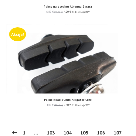
Pakne na osovinu Alhonga 2 para
6.00
€
4.20
€
(45.21 kn)
(31.64 kn)
uključ. PDV
Akcija!
Pakne Road 50mm Alligator Crne
4.00
€
2.80
€
(30.14 kn)
(21.10 kn)
uključ. PDV
1
…
103
104
105
106
107