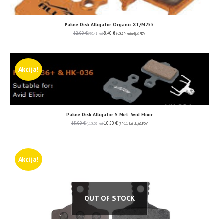
Pakne Disk Alligator Organic XT/M755
12.00
€
8.40
€
(90.41 kn)
(63.29 kn)
uključ. PDV
Akcija!
Pakne Disk Alligator S.Met. Avid Elixir
15.00
€
10.50
€
(113.02 kn)
(79.11 kn)
uključ. PDV
Akcija!
OUT OF STOCK