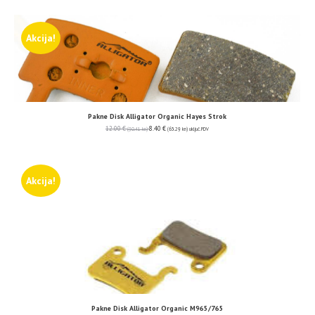
Akcija!
Pakne Disk Alligator Organic Hayes Strok
12.00
€
8.40
€
(90.41 kn)
(63.29 kn)
uključ. PDV
Akcija!
Pakne Disk Alligator Organic M965/765