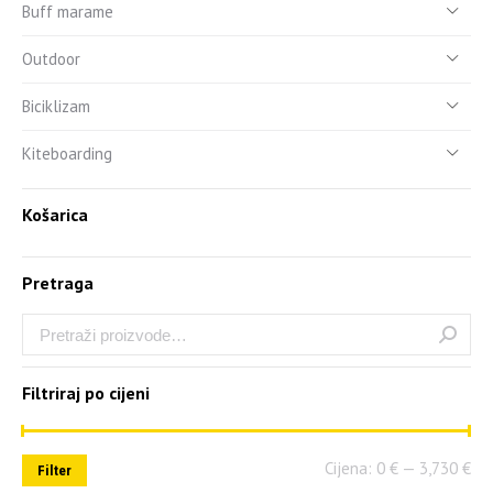
Buff marame
Outdoor
Biciklizam
Kiteboarding
Košarica
Pretraga
Filtriraj po cijeni
Cijena:
0 €
—
3,730 €
Filter