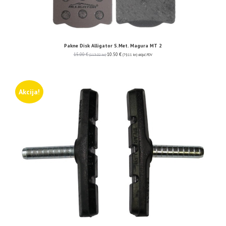
Pakne Disk Alligator S.Met. Magura MT 2
15.00
€
10.50
€
(113.02 kn)
(79.11 kn)
uključ. PDV
Akcija!