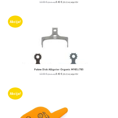
12.00
€
8.40
€
(90.41 kn)
(63.29 kn)
uključ. PDV
Akcija!
Pakne Disk Alligator Organic M985/785
12.00
€
8.40
€
(90.41 kn)
(63.29 kn)
uključ. PDV
Akcija!