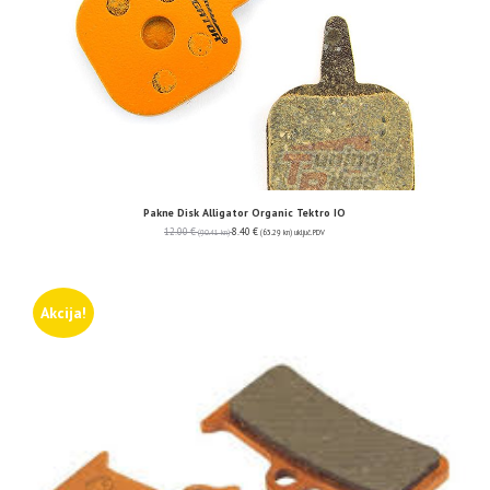
Pakne Disk Alligator Organic Tektro IO
12.00
€
8.40
€
(90.41 kn)
(63.29 kn)
uključ. PDV
Akcija!