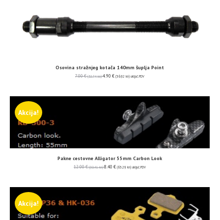
Osovina stražnjeg kotača 140mm šuplja Point
7.00
€
4.90
€
(52.74 kn)
(36.92 kn)
uključ. PDV
Akcija!
Pakne cestovne Alligator 55mm Carbon Look
12.00
€
8.40
€
(90.41 kn)
(63.29 kn)
uključ. PDV
Akcija!