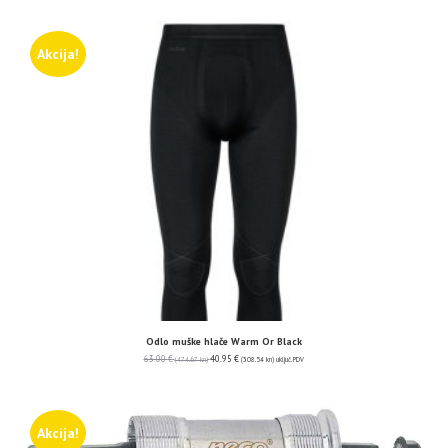
Akcija!
Odlo muške hlače Warm Or Black
63.00
€
40.95
€
(474.67 kn)
(308.54 kn)
uključ. PDV
Akcija!