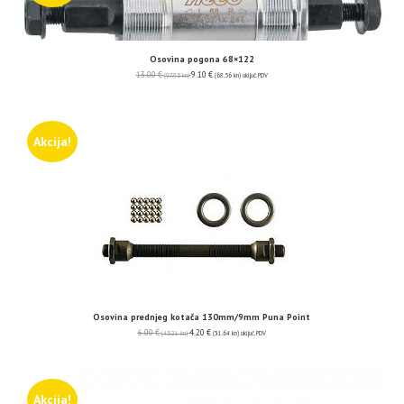
Osovina pogona 68×122
13.00
€
9.10
€
(97.95 kn)
(68.56 kn)
uključ. PDV
Akcija!
Osovina prednjeg kotača 130mm/9mm Puna Point
6.00
€
4.20
€
(45.21 kn)
(31.64 kn)
uključ. PDV
Akcija!