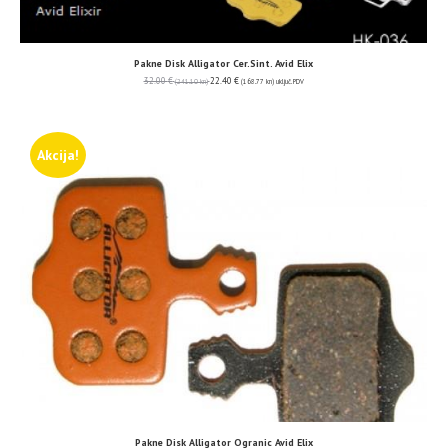
Pakne Disk Alligator Cer.Sint. Avid Elix
32.00
€
22.40
€
(241.10 kn)
(168.77 kn)
uključ. PDV
Akcija!
Pakne Disk Alligator Ogranic Avid Elix