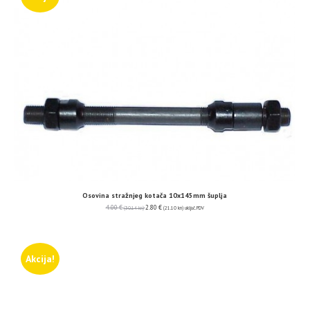
Osovina stražnjeg kotača 10x145mm šuplja
4.00
€
2.80
€
(30.14 kn)
(21.10 kn)
uključ. PDV
Akcija!