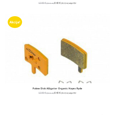
12.00
€
8.40
€
(90.41 kn)
(63.29 kn)
uključ. PDV
Akcija!
Pakne Disk Alligator Organic Hayes Ryde
12.00
€
8.40
€
(90.41 kn)
(63.29 kn)
uključ. PDV