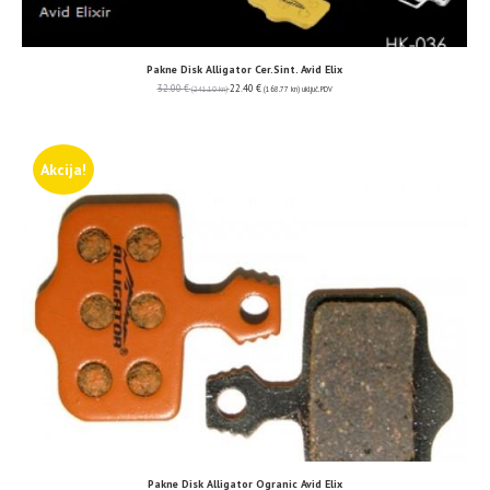
Pakne Disk Alligator Cer.Sint. Avid Elix
32.00
€
22.40
€
(241.10 kn)
(168.77 kn)
uključ. PDV
Akcija!
Pakne Disk Alligator Ogranic Avid Elix