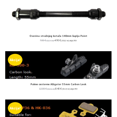
Osovina stražnjeg kotača 140mm šuplja Point
7.00
€
4.90
€
(52.74 kn)
(36.92 kn)
uključ. PDV
Akcija!
Pakne cestovne Alligator 55mm Carbon Look
12.00
€
8.40
€
(90.41 kn)
(63.29 kn)
uključ. PDV
Akcija!