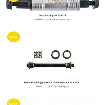
Osovina pogona 68×122
13.00
€
9.10
€
(97.95 kn)
(68.56 kn)
uključ. PDV
Akcija!
Osovina prednjeg kotača 130mm/9mm Puna Point
6.00
€
4.20
€
(45.21 kn)
(31.64 kn)
uključ. PDV
Akcija!