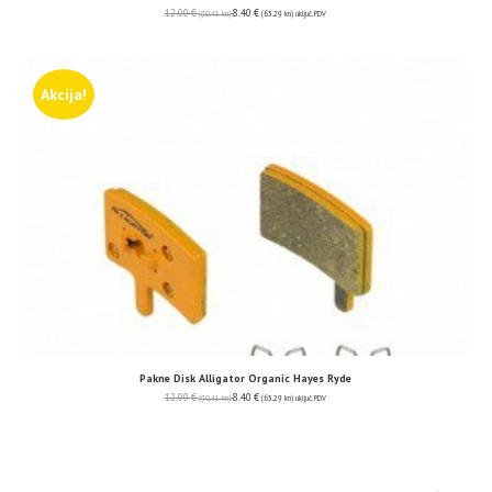
12.00
€
8.40
€
(90.41 kn)
(63.29 kn)
uključ. PDV
Akcija!
Pakne Disk Alligator Organic Hayes Ryde
12.00
€
8.40
€
(90.41 kn)
(63.29 kn)
uključ. PDV