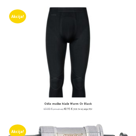
Akcija!
Odlo muške hlače Warm Or Black
63.00
€
40.95
€
(474.67 kn)
(308.54 kn)
uključ. PDV
Akcija!