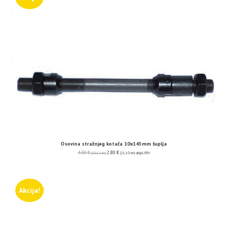
Osovina stražnjeg kotača 10x145mm šuplja
4.00
€
2.80
€
(30.14 kn)
(21.10 kn)
uključ. PDV
Akcija!