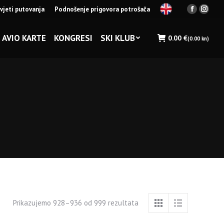
vjeti putovanja
Podnošenje prigovora potrošača
Facebook
Insta
page
page
opens
opens
AVIO KARTE
KONGRESI
SKI KLUB
0.00
€
(0.00 kn)
in
in
new
new
window
wind
Prikazujemo 928–936 od 999 rezultata