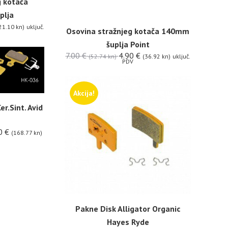
g kotača
plja
21.10 kn)
uključ.
Osovina stražnjeg kotača 140mm
šuplja Point
7.00
€
4.90
€
(52.74 kn)
(36.92 kn)
uključ.
PDV
Akcija!
er.Sint. Avid
0
€
(168.77 kn)
Pakne Disk Alligator Organic
Hayes Ryde