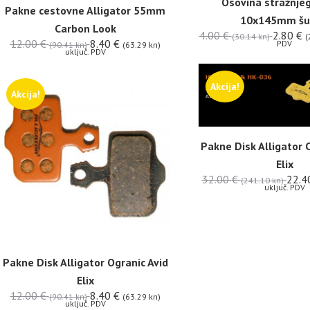
Osovina stražnje
Pakne cestovne Alligator 55mm
10x145mm šu
Carbon Look
4.00
€
2.80
€
(30.14 kn)
(
12.00
€
8.40
€
PDV
(90.41 kn)
(63.29 kn)
uključ. PDV
Akcija!
Akcija!
Pakne Disk Alligator C
Elix
32.00
€
22.4
(241.10 kn)
uključ. PDV
Pakne Disk Alligator Ogranic Avid
Elix
12.00
€
8.40
€
(90.41 kn)
(63.29 kn)
uključ. PDV