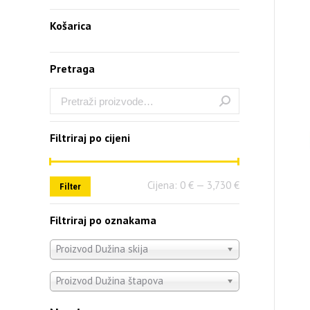
Košarica
Pretraga
Filtriraj po cijeni
Cijena:
0 €
—
3,730 €
Filter
Filtriraj po oznakama
Proizvod Dužina skija
Proizvod Dužina štapova