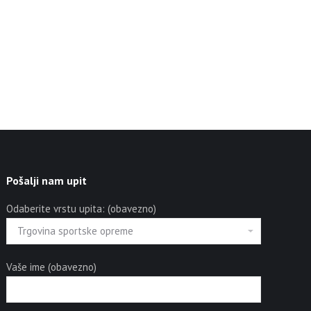
Pošalji nam upit
Odaberite vrstu upita: (obavezno)
Vaše ime (obavezno)