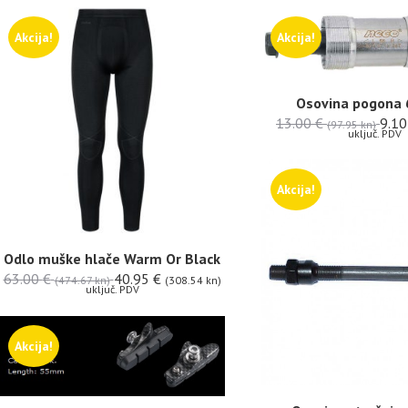
Akcija!
Akcija!
Osovina pogona
13.00
€
9.1
(97.95 kn)
uključ. PDV
Akcija!
Odlo muške hlače Warm Or Black
63.00
€
40.95
€
(474.67 kn)
(308.54 kn)
uključ. PDV
Akcija!