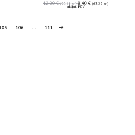
12.00
€
8.40
€
(90.41 kn)
(63.29 kn)
uključ. PDV
105
106
…
111