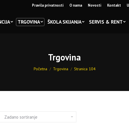
Pravila privatnosti
O nama
Novosti
Kontakt
U
CIJA
TRGOVINA
ŠKOLA SKIJANJA
SERVIS & RENT
Trgovina
You are here:
Početna
Trgovina
Stranica 104