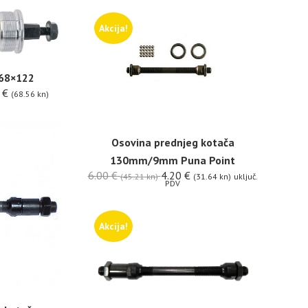
Akcija!
 68×122
0
€
(68.56 kn)
Osovina prednjeg kotača
130mm/9mm Puna Point
6.00
€
4.20
€
(45.21 kn)
(31.64 kn)
uključ.
PDV
Akcija!