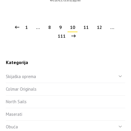
495.00
€
(3,729.58 kn)
uključ. PDV
1
…
8
9
10
11
12
…
111
Kategorija
Skijaška oprema
Colmar Originals
North Sails
Maserati
Obuća