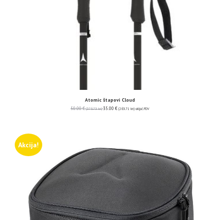
Atomic štapovi Cloud
50.00
€
35.00
€
(376.73 kn)
(263.71 kn)
uključ. PDV
Akcija!