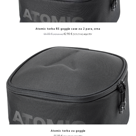
Atomic torba RS goggle case za 2 para, crna
66.00
€
42.90
€
(497.28 kn)
(323.23 kn)
uključ. PDV
Atomic torba za goggle
55.00
€