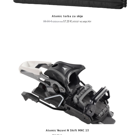
Atomic torba za skije
88.00
€
57.20
€
(663.04 kn)
(430.97 kn)
uključ. PDV
Atomic Vezovi N Shift MNC 13