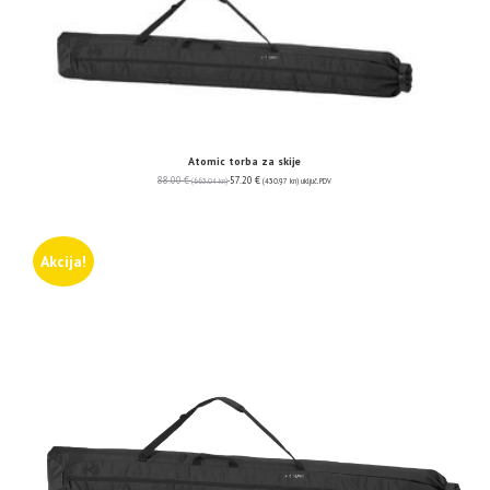
Atomic torba za skije
88.00
€
57.20
€
(663.04 kn)
(430.97 kn)
uključ. PDV
Akcija!