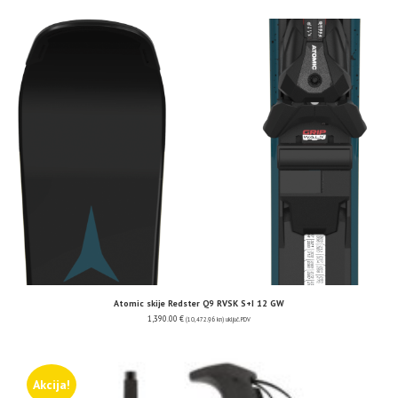
Atomic skije Redster Q9 RVSK S+I 12 GW
1,390.00
€
(10,472.96 kn)
uključ. PDV
Akcija!