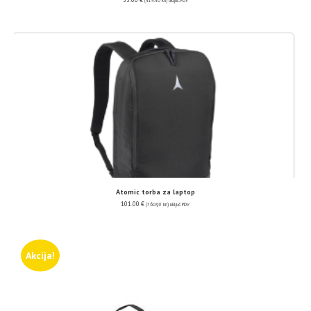
(414.40 kn)
uključ. PDV
Atomic torba za laptop
101.00
€
(760.98 kn)
uključ. PDV
Akcija!