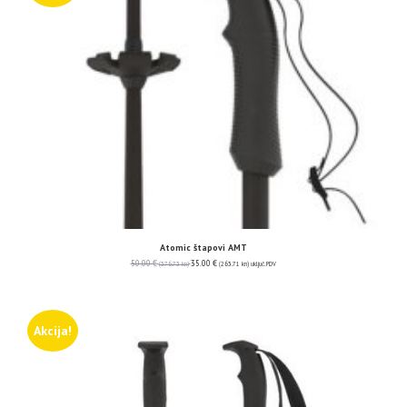
Atomic štapovi AMT
50.00
€
35.00
€
(376.73 kn)
(263.71 kn)
uključ. PDV
Akcija!