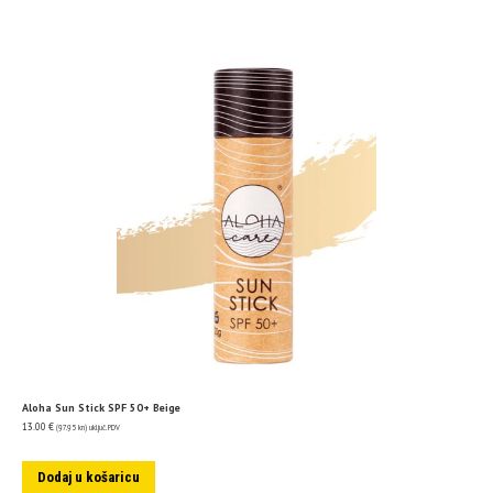
Aloha Sun Stick SPF 50+ Beige
13.00
€
(97.95 kn)
uključ. PDV
Dodaj u košaricu