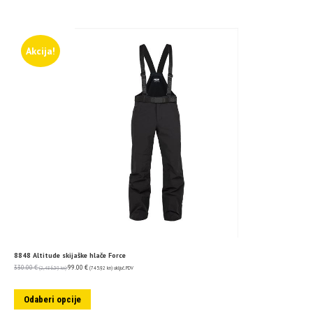
Akcija!
8848 Altitude skijaške hlače Force
330.00
€
99.00
€
(2,486.39 kn)
(745.92 kn)
uključ. PDV
Odaberi opcije