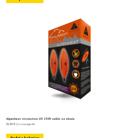
Alpenheat circulation UV 230V sušilo za obuću
36.00
€
(271.24 kn)
uključ. PDV