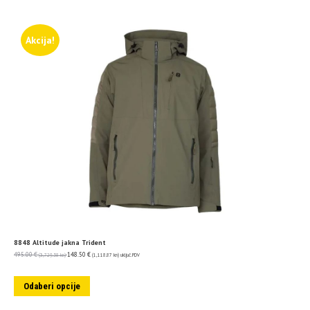
Akcija!
8848 Altitude jakna Trident
495.00
€
148.50
€
(3,729.58 kn)
(1,118.87 kn)
uključ. PDV
Odaberi opcije