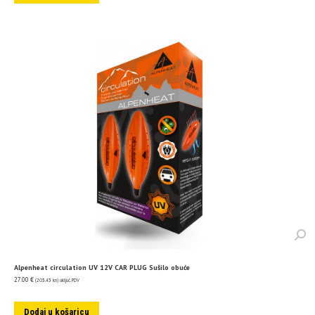
Alpenheat circulation UV 12V CAR PLUG Sušilo obuće
27.00
€
(203.43 kn)
uključ. PDV
Dodaj u košaricu