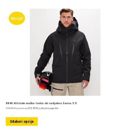
Akcija!
8848 Altitude muška tanka ski nadjakna Gansu 3.0
443.00
€
221.50
€
(3,337.78 kn)
(1,668.89 kn)
uključ. PDV
Odaberi opcije