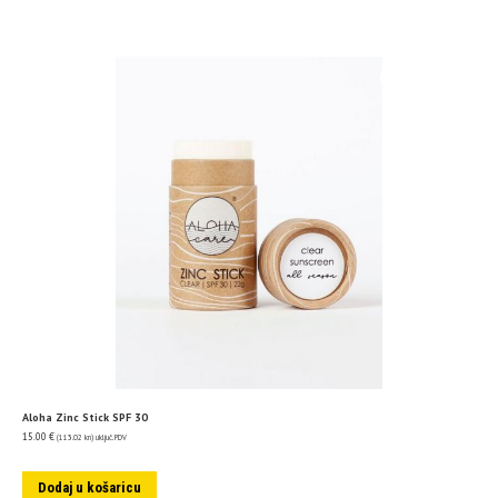
Aloha Zinc Stick SPF 30
15.00
€
(113.02 kn)
uključ. PDV
Dodaj u košaricu