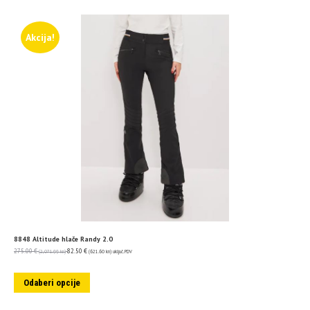
Akcija!
8848 Altitude hlače Randy 2.0
275.00
€
82.50
€
(2,071.99 kn)
(621.60 kn)
uključ. PDV
Odaberi opcije