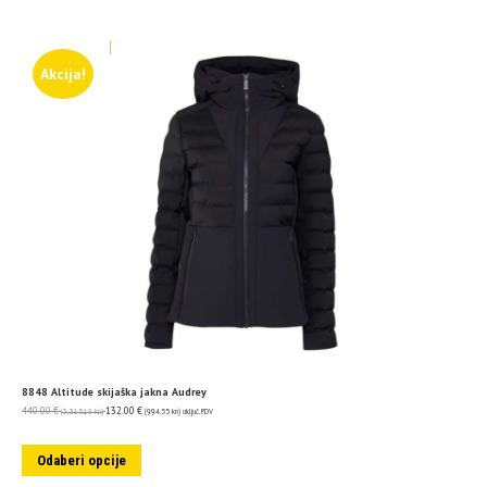
Akcija!
8848 Altitude skijaška jakna Audrey
440.00
€
132.00
€
(3,315.18 kn)
(994.55 kn)
uključ. PDV
Odaberi opcije