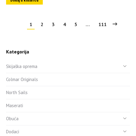
Dodaj u košaricu
1
2
3
4
5
…
111
Kategorija
Skijaška oprema
Colmar Originals
North Sails
Maserati
Obuća
Dodaci