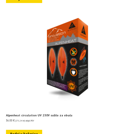
Alpenheat circulation UV 230V sušilo za obuću
36.00
€
(271.24 kn)
uključ. PDV