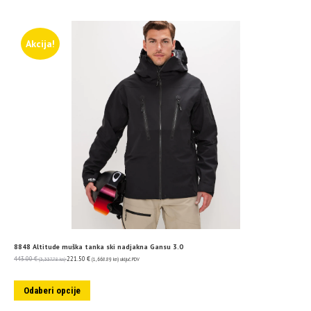
Akcija!
8848 Altitude muška tanka ski nadjakna Gansu 3.0
443.00
€
221.50
€
(3,337.78 kn)
(1,668.89 kn)
uključ. PDV
Odaberi opcije