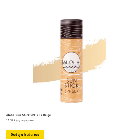
Aloha Sun Stick SPF 50+ Beige
13.00
€
(97.95 kn)
uključ. PDV
Dodaj u košaricu