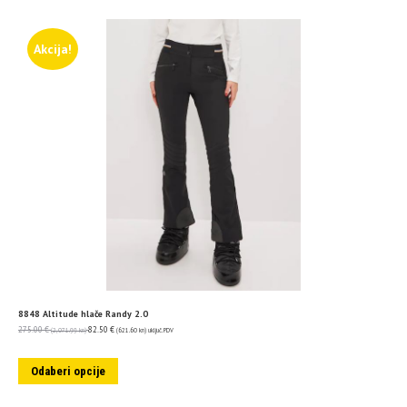
Akcija!
8848 Altitude hlače Randy 2.0
275.00
€
82.50
€
(2,071.99 kn)
(621.60 kn)
uključ. PDV
Odaberi opcije