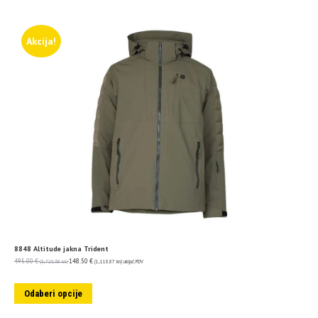
Akcija!
8848 Altitude jakna Trident
495.00
€
148.50
€
(3,729.58 kn)
(1,118.87 kn)
uključ. PDV
Odaberi opcije