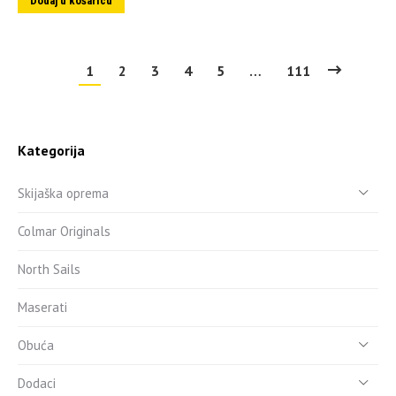
Dodaj u košaricu
1
2
3
4
5
…
111
Kategorija
Skijaška oprema
Colmar Originals
North Sails
Maserati
Obuća
Dodaci