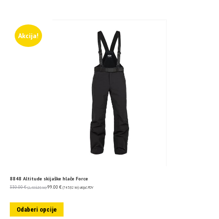
Akcija!
8848 Altitude skijaške hlače Force
330.00
€
99.00
€
(2,486.39 kn)
(745.92 kn)
uključ. PDV
Odaberi opcije