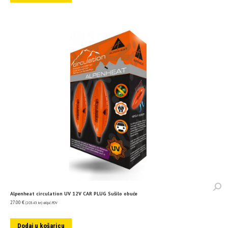
Alpenheat circulation UV 12V CAR PLUG Sušilo obuće
27.00
€
(203.43 kn)
uključ. PDV
Dodaj u košaricu