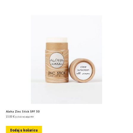
Aloha Zinc Stick SPF 30
15.00
€
(113.02 kn)
uključ. PDV
Dodaj u košaricu