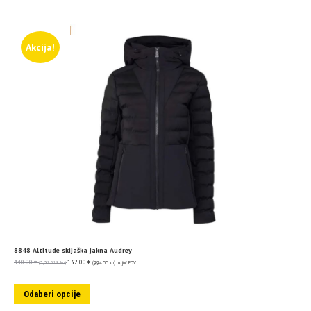
Akcija!
8848 Altitude skijaška jakna Audrey
440.00
€
132.00
€
(3,315.18 kn)
(994.55 kn)
uključ. PDV
Odaberi opcije