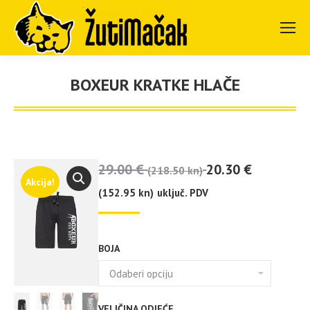
BOXEUR KRATKE HLAČE
You are here:
29.00
€
20.30
€
(218.50 kn)
Akcija!
(152.95 kn)
uključ. PDV
BOJA
VELIČINA ODJEĆE