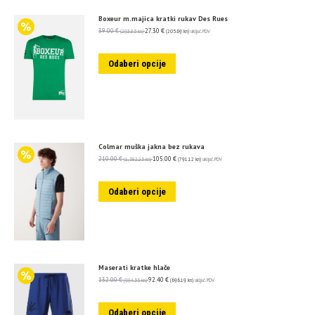
Boxeur m.majica kratki rukav Des Rues
39.00
€
27.30
€
(293.85 kn)
(205.69 kn)
uključ. PDV
Odaberi opcije
Colmar muška jakna bez rukava
210.00
€
105.00
€
(1,582.25 kn)
(791.12 kn)
uključ. PDV
Odaberi opcije
Maserati kratke hlače
132.00
€
92.40
€
(994.55 kn)
(696.19 kn)
uključ. PDV
Odaberi opcije