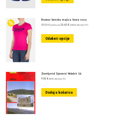
Boxeur ženska majica fuxia roza
38.00
€
26.60
€
(286.31 kn)
(200.42 kn)
uključ. PDV
Odaberi opcije
Zemljovid Sjeverni Velebit 16
9.00
€
(67.81 kn)
uključ. PDV
Dodaj u košaricu