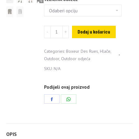
Boxeur
Dodaj u košaricu
kratke
hlače
Categories:
Boxeur Des Rues
,
Hlače
,
quantity
Outdoor
,
Outdoor odjeća
SKU:
N/A
Podijeli ovaj proizvod
Share
Share
on
on
Facebook
WhatsApp
OPIS