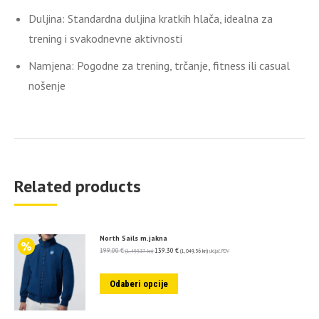
Duljina: Standardna duljina kratkih hlača, idealna za
trening i svakodnevne aktivnosti
Namjena: Pogodne za trening, trčanje, fitness ili casual
nošenje
Related products
North Sails m.jakna
199.00
€
139.30
€
(1,499.37 kn)
(1,049.56 kn)
uključ. PDV
Odaberi opcije